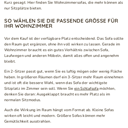
Kurz gesagt: Hier finden Sie Wohnzimmersofas, die mehr können als
nur Sitzplätze bieten.
SO WÄHLEN SIE DIE PASSENDE GRÖSSE FÜR I
HR WOHNZIMMER
Vor dem Kauf ist der verfügbare Platz entscheidend. Das Sofa sollte
den Raum gut ergänzen, ohne ihn voll wirken zu lassen. Gerade im
Wohnzimmer braucht es ein gutes Verhältnis zwischen Sofa,
Laufwegen und anderen Möbeln, damit alles offen und angenehm
bleibt.
Ein 2-Sitzer passt gut, wenn Sie es luftig mögen oder wenig Fläche
haben. In größeren Räumen darf ein 3-Sitzer mehr Raum einnehmen
und ist oft die bessere Wahl, wenn das Sofa der wichtigste
Sitzplatz im Zimmer sein soll. Wenn Sie
ein Schlafsofa
möchten,
denken Sie daran: Ausgeklappt braucht es mehr Platz als im
normalen Sitzmodus.
Auch die Wirkung im Raum hängt vom Format ab. Kleine Sofas
wirken oft leicht und modern. Größere Sofas können mehr
Gemütlichkeit ausstrahlen.