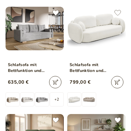
Schlafsofa mit
Schlafsofa mit
Bettfunktion und
Bettfunktion und
Bettkasten Pori Grau
Bettkasten Oreo Creme
635,00 €
799,00 €
+2