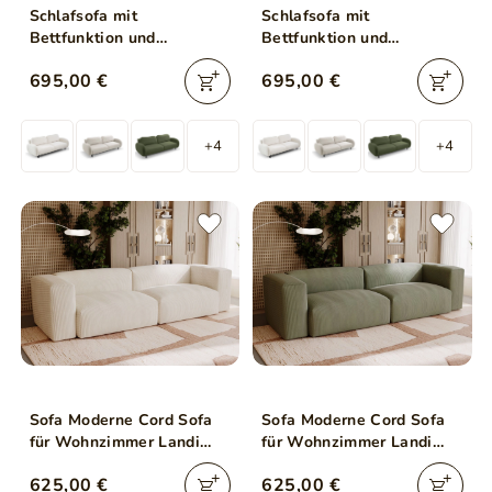
Schlafsofa mit
Schlafsofa mit
Bettfunktion und
Bettfunktion und
Bettkasten Alta Beige
Bettkasten Alta Hellbeige
695,00 €
695,00 €
+4
+4
Sofa Moderne Cord Sofa
Sofa Moderne Cord Sofa
für Wohnzimmer Landi
für Wohnzimmer Landi
Beige
Grün
625,00 €
625,00 €