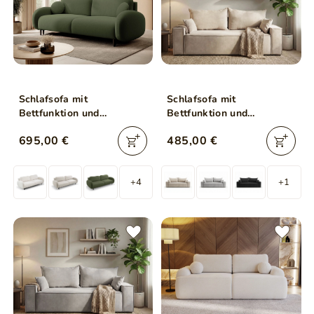
Schlafsofa mit
Schlafsofa mit
Bettfunktion und
Bettfunktion und
Bettkasten Alta Grün
Bettkasten Sivra Beige
695,00 €
485,00 €
+4
+1