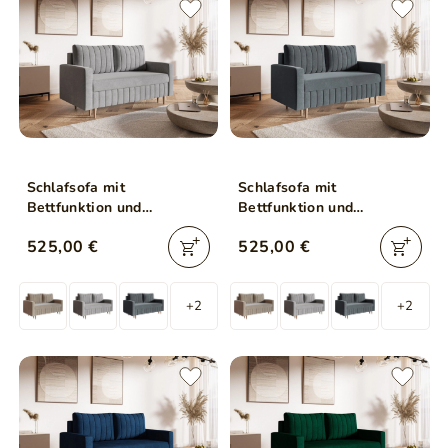
Schlafsofa mit
Schlafsofa mit
Bettfunktion und
Bettfunktion und
Bettkasten Castelo Grau
Bettkasten Castelo
525,00 €
525,00 €
Dunkelgrau
+2
+2