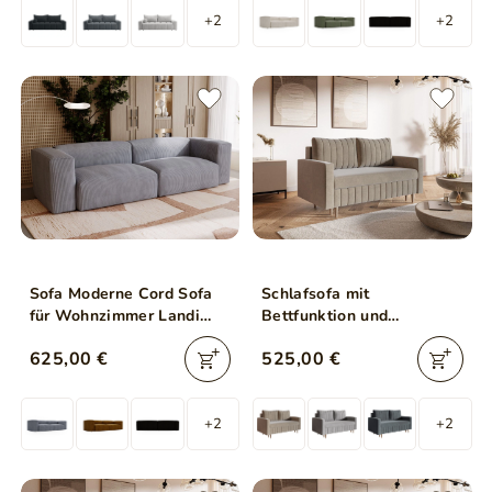
+2
+2
Sofa Moderne Cord Sofa
Schlafsofa mit
für Wohnzimmer Landi
Bettfunktion und
Grau
Bettkasten Castelo Beige
625,00 €
525,00 €
+2
+2