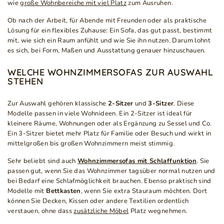
wie
große Wohnbereiche mit viel Platz
zum Ausruhen.
Ob nach der Arbeit, für Abende mit Freunden oder als praktische
Lösung für ein flexibles Zuhause: Ein Sofa, das gut passt, bestimmt
mit, wie sich ein Raum anfühlt und wie Sie ihn nutzen. Darum lohnt
es sich, bei Form, Maßen und Ausstattung genauer hinzuschauen.
WELCHE WOHNZIMMERSOFAS ZUR AUSWAHL
STEHEN
Zur Auswahl gehören klassische
2-Sitzer
und
3-Sitzer
. Diese
Modelle passen in viele Wohnideen. Ein 2-Sitzer ist ideal für
kleinere Räume, Wohnungen oder als Ergänzung zu Sessel und Co.
Ein 3-Sitzer bietet mehr Platz für Familie oder Besuch und wirkt in
mittelgroßen bis großen Wohnzimmern meist stimmig.
Sehr beliebt sind auch
Wohnzimmersofas mit Schlaffunktion
. Sie
passen gut, wenn Sie das Wohnzimmer tagsüber normal nutzen und
bei Bedarf eine Schlafmöglichkeit brauchen. Ebenso praktisch sind
Modelle mit
Bettkasten
, wenn Sie extra Stauraum möchten. Dort
können Sie Decken, Kissen oder andere Textilien ordentlich
verstauen, ohne dass
zusätzliche Möbel
Platz wegnehmen.