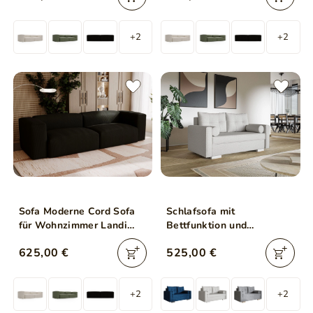
+2
+2
Sofa Moderne Cord Sofa
Schlafsofa mit
für Wohnzimmer Landi
Bettfunktion und
Schwarz
Bettkasten Pori Creme
625,00 €
525,00 €
+2
+2