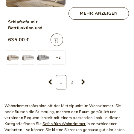
MEHR ANZEIGEN
Schlafsofa mit
Bettfunktion und
Bettkasten Pori Beige
635,00 €
+2
1
2
Wohnzimmersofas sind oft der Mittelpunkt im Wohnzimmer. Sie
beeinflussen die Stimmung, machen den Raum gemütlich und
verbinden Bequemlichkeit mit einem passenden Look. In dieser
Kategorie finden Sie
Sofas fürs Wohnzimmer
in verschiedenen
Varianten - so können Sie kleine Sitzecken genauso gut einrichten