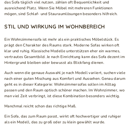
das Sofa täglich viel nutzen, zählen oft Bequemlichkeit und
ausreichend Platz. Wenn Sie Möbel mit mehreren Funktionen
mögen, sind Schlaf- und Stauraumlösungen besonders hilfreich.
STIL UND WIRKUNG IM WOHNBEREICH
Ein Wohnzimmersofa ist mehr als ein praktisches Möbelstück. Es
prägt den Charakter des Raums stark. Moderne Sofas wirken oft
klar und ruhig. Klassische Modelle unterstützen eher ein warmes,
vertrautes Gesamtbild. Je nach Einrichtung kann das Sofa dezent im
Hintergrund bleiben oder bewusst als Blickfang dienen.
Auch wenn die genaue Auswahl je nach Modell variiert, suchen viele
nach einer guten Mischung aus Komfort und Aussehen. Genau darum
geht es in dieser Kategorie: Wohnzimmersofas sollen im Alltag
passen und den Raum optisch schöner machen. Im Wohnzimmer, wo
man viel Zeit verbringt, ist diese Kombination besonders wichtig.
Manchmal reicht schon das richtige Maß.
Ein Sofa, das zum Raum passt, wirkt oft hochwertiger und ruhiger
als ein Modell, das zu groß oder zu klein gewählt wurde.