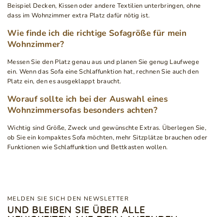
Beispiel Decken, Kissen oder andere Textilien unterbringen, ohne
dass im Wohnzimmer extra Platz dafür nötig ist.
Wie finde ich die richtige Sofagröße für mein
Wohnzimmer?
Messen Sie den Platz genau aus und planen Sie genug Laufwege
ein. Wenn das Sofa eine Schlaffunktion hat, rechnen Sie auch den
Platz ein, den es ausgeklappt braucht.
Worauf sollte ich bei der Auswahl eines
Wohnzimmersofas besonders achten?
Wichtig sind Größe, Zweck und gewünschte Extras. Überlegen Sie,
ob Sie ein kompaktes Sofa möchten, mehr Sitzplätze brauchen oder
Funktionen wie Schlaffunktion und Bettkasten wollen.
MELDEN SIE SICH DEN NEWSLETTER
UND BLEIBEN SIE ÜBER ALLE