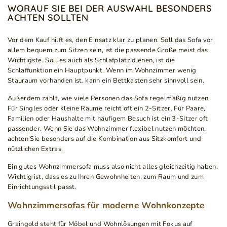
WORAUF SIE BEI DER AUSWAHL BESONDERS
ACHTEN SOLLTEN
Vor dem Kauf hilft es, den Einsatz klar zu planen. Soll das Sofa vor
allem bequem zum Sitzen sein, ist die passende Größe meist das
Wichtigste. Soll es auch als Schlafplatz dienen, ist die
Schlaffunktion ein Hauptpunkt. Wenn im Wohnzimmer wenig
Stauraum vorhanden ist, kann ein Bettkasten sehr sinnvoll sein.
Außerdem zählt, wie viele Personen das Sofa regelmäßig nutzen.
Für Singles oder kleine Räume reicht oft ein 2-Sitzer. Für Paare,
Familien oder Haushalte mit häufigem Besuch ist ein 3-Sitzer oft
passender. Wenn Sie das Wohnzimmer flexibel nutzen möchten,
achten Sie besonders auf die Kombination aus Sitzkomfort und
nützlichen Extras.
Ein gutes Wohnzimmersofa muss also nicht alles gleichzeitig haben.
Wichtig ist, dass es zu Ihren Gewohnheiten, zum Raum und zum
Einrichtungsstil passt.
Wohnzimmersofas für moderne Wohnkonzepte
Graingold steht für Möbel und Wohnlösungen mit Fokus auf