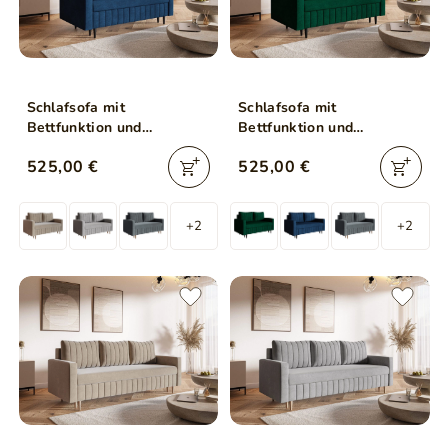
Schlafsofa mit
Schlafsofa mit
Bettfunktion und
Bettfunktion und
Bettkasten Castelo
Bettkasten Castelo Grün
525,00 €
525,00 €
Dunkelblau
+2
+2