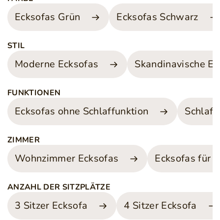
Ecksofas Grün
Ecksofas Schwarz
STIL
Moderne Ecksofas
Skandinavische Ec
FUNKTIONEN
Ecksofas ohne Schlaffunktion
Schlaf 
ZIMMER
Wohnzimmer Ecksofas
Ecksofas für 
ANZAHL DER SITZPLÄTZE
3 Sitzer Ecksofa
4 Sitzer Ecksofa