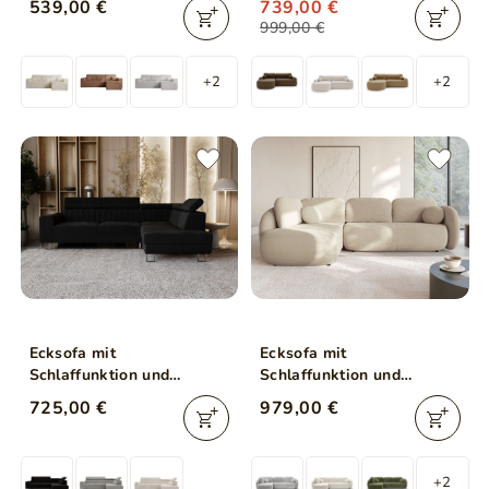
539,00 €
739,00 €
Dunkelgrau
999,00 €
+2
+2
Ecksofa mit
Ecksofa mit
Schlaffunktion und
Schlaffunktion und
Bettkasten Berona rechts
Bettkasten Links Carino
725,00 €
979,00 €
Schwarz
Beige
+2