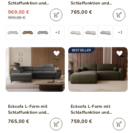
Schlaffunktion und
Schlaffunktion und
Bettkasten Aurio Creme
Bettkasten Argon Rechts
969,00 €
765,00 €
Hellbeige
999,00 €
+2
+1
BESTSELLER
Ecksofa L-Form mit
Ecksofa L-Form mit
Schlaffunktion und
Schlaffunktion und
Bettkasten Argon Links
Bettkasten Savana Links
765,00 €
759,00 €
Dunkelgrau
Grün