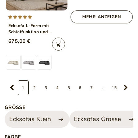
MEHR ANZEIGEN
Ecksofa L-Form mit
Schlaffunktion und
Bettkasten Genoa Beige
675,00 €
1
2
3
4
5
6
7
...
15
GRÖSSE
Ecksofas Klein
Ecksofas Grosse
FARBE