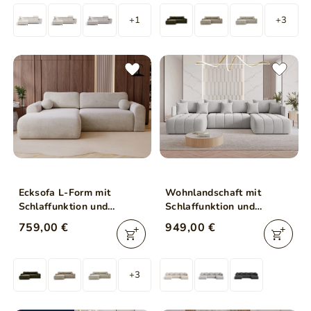
+1
+3
Ecksofa L-Form mit
Wohnlandschaft mit
Schlaffunktion und
Schlaffunktion und
Bettkasten Savana Links
Bettkasten Ardi U
759,00 €
949,00 €
Hellbeige
Hellgrau
+3