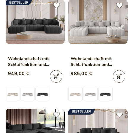
BESTSELLER
Wohnlandschaft mit
Wohnlandschaft mit
Schlaffunktion und
Schlaffunktion und
Bettkasten Ardi U
Bettkasten Decor U
949,00 €
985,00 €
Anthrazit
Hellgrau
BESTSELLER