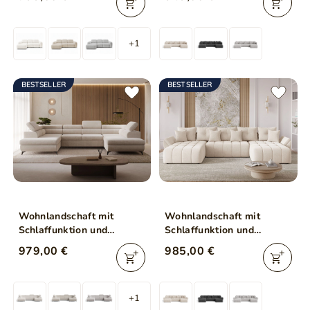
Beige
+1
BESTSELLER
BESTSELLER
Wohnlandschaft mit
Wohnlandschaft mit
Schlaffunktion und
Schlaffunktion und
Bettkasten Argon Beige
Bettkasten Decor U Beige
979,00 €
985,00 €
+1