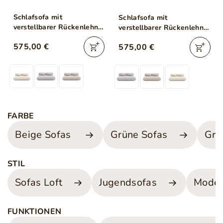
Schlafsofa mit
Schlafsofa mit
verstellbarer Rückenlehne,
verstellbarer Rückenlehne,
Schlaffunktion und
Schlaffunktion und
575,00 €
575,00 €
Bettkasten Figo Beige
Bettkasten Figo Grau
FARBE
Beige Sofas
Grüne Sofas
Gra
STIL
Sofas Loft
Jugendsofas
Moder
FUNKTIONEN