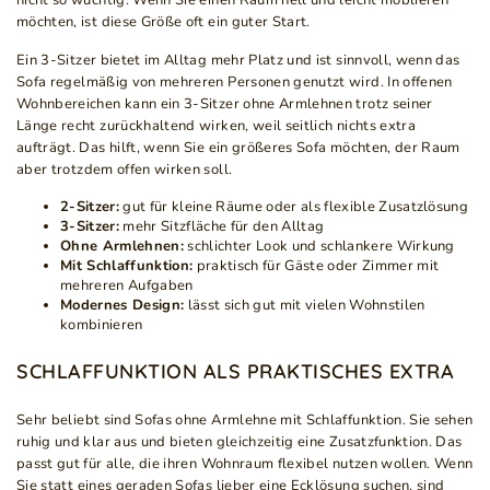
nicht so wuchtig. Wenn Sie einen Raum hell und leicht möblieren
möchten, ist diese Größe oft ein guter Start.
Ein 3-Sitzer bietet im Alltag mehr Platz und ist sinnvoll, wenn das
Sofa regelmäßig von mehreren Personen genutzt wird. In offenen
Wohnbereichen kann ein 3-Sitzer ohne Armlehnen trotz seiner
Länge recht zurückhaltend wirken, weil seitlich nichts extra
aufträgt. Das hilft, wenn Sie ein größeres Sofa möchten, der Raum
aber trotzdem offen wirken soll.
2-Sitzer:
gut für kleine Räume oder als flexible Zusatzlösung
3-Sitzer:
mehr Sitzfläche für den Alltag
Ohne Armlehnen:
schlichter Look und schlankere Wirkung
Mit Schlaffunktion:
praktisch für Gäste oder Zimmer mit
mehreren Aufgaben
Modernes Design:
lässt sich gut mit vielen Wohnstilen
kombinieren
SCHLAFFUNKTION ALS PRAKTISCHES EXTRA
Sehr beliebt sind Sofas ohne Armlehne mit Schlaffunktion. Sie sehen
ruhig und klar aus und bieten gleichzeitig eine Zusatzfunktion. Das
passt gut für alle, die ihren Wohnraum flexibel nutzen wollen. Wenn
Sie statt eines geraden Sofas lieber eine Ecklösung suchen, sind