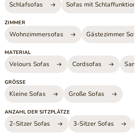
Schlafsofas
Sofas mit Schlaffunktion
ZIMMER
Wohnzimmersofas
Gästezimmer Sof
MATERIAL
Velours Sofas
Cordsofas
Samt
GRÖSSE
Kleine Sofas
Große Sofas
ANZAHL DER SITZPLÄTZE
2-Sitzer Sofas
3-Sitzer Sofas