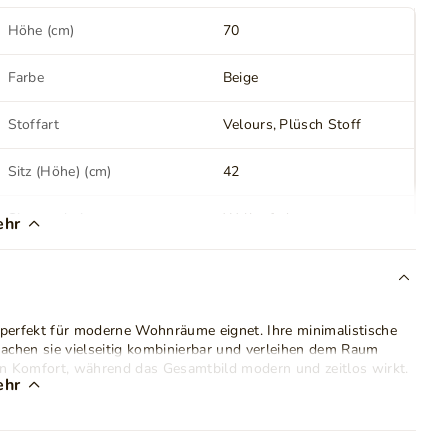
Höhe (cm)
70
Farbe
Beige
Stoffart
Velours
Plüsch Stoff
Sitz (Höhe) (cm)
42
Sitzverarbeitung
Wellenfedern
ehr
Polyurethanschaum
Rückenlehne (Höhe) (cm)
70
h perfekt für moderne Wohnräume eignet. Ihre minimalistische
Verstellbare Kopfteile
Nein
achen sie vielseitig kombinierbar und verleihen dem Raum
en Komfort, während das Gesamtbild modern und zeitlos wirkt.
ehr
Anzahl der Rückenkissen
2
attet, dank der sich das Sofa im Handumdrehen in ein
erst praktisch, und ein zusätzlicher Vorteil ist der
n können.
Schlafbereich
148x190 cm