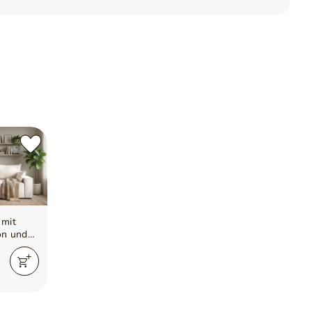
 mit
on und
 Sivra