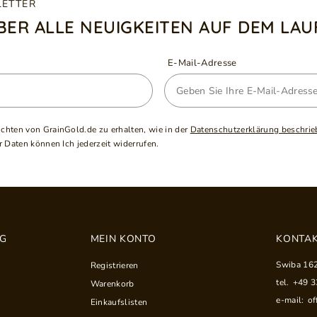
LETTER
ÜBER ALLE NEUIGKEITEN AUF DEM LA
E-Mail-Adresse
ichten von GrainGold.de zu erhalten, wie in der
Datenschutzerklärung beschrie
 Daten können Ich jederzeit widerrufen.
NG
MEIN KONTO
KONTAK
Swiba 16
Registrieren
tel.
+49 
Warenkorb
e-mail:
of
Einkaufslisten