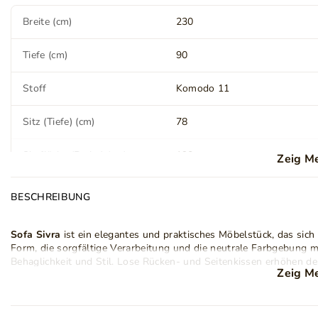
Breite (cm)
230
Tiefe (cm)
90
Stoff
Komodo 11
Sitz (Tiefe) (cm)
78
Sitzfläche (Breite) (cm)
190
Zeig M
BESCHREIBUNG
Rückenlehne (Breite) (cm)
190
Sofa Sivra
Höhenverstellung der
ist ein elegantes und praktisches Möbelstück, das sic
Nein
Armlehnen
Form, die sorgfältige Verarbeitung und die neutrale Farbgebung m
Behaglichkeit und Stil. Lose Rücken- und Seitenkissen erhöhen d
Zeig M
Bettkasten
Ja
Modell ist mit einer
Schlaffunktion mit DL-Mechanismus
ausgest
bequemes Bett verwandeln lässt. Die großzügige Liegefläche ist äuß
Bettkasten
, in dem Decken und Kissen ordentlich verstaut werde
Schlaffunktion
Ja