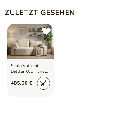
ZULETZT GESEHEN
Schlafsofa mit
Bettfunktion und
Bettkasten Sivra
Beige
485,00 €