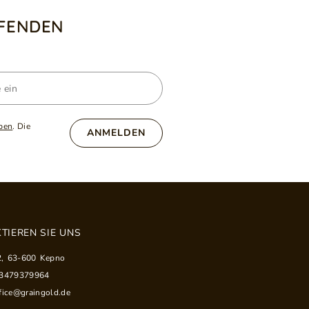
UFENDEN
ben
. Die
ANMELDEN
TIEREN SIE UNS
2
,
63-600
Kepno
33479379964
fice@graingold.de