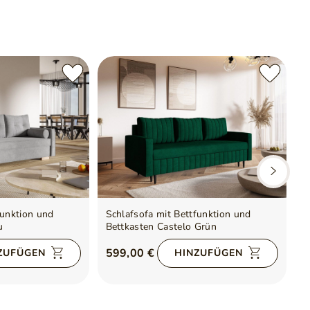
funktion und
Schlafsofa mit Bettfunktion und
S
u
Bettkasten Castelo Grün
B
599,00 €
5
ZUFÜGEN
HINZUFÜGEN