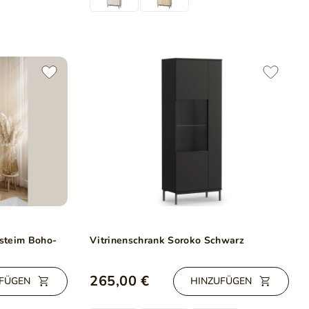
asteim Boho-
Vitrinenschrank Soroko Schwarz
265,00 €
FÜGEN
HINZUFÜGEN