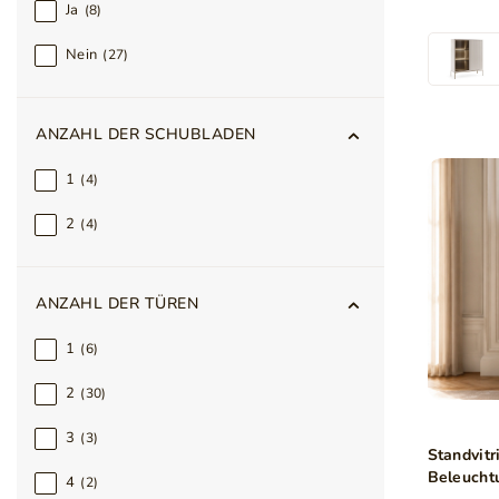
Ja
8
Nein
27
ANZAHL DER SCHUBLADEN
1
4
2
4
ANZAHL DER TÜREN
1
6
2
30
3
3
Standvitr
Beleucht
4
2