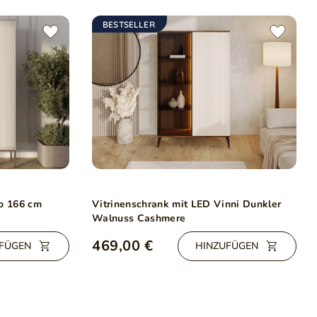
BESTSELLER
eo 166 cm
Vitrinenschrank mit LED Vinni Dunkler
Walnuss Cashmere
469,00 €
FÜGEN
HINZUFÜGEN