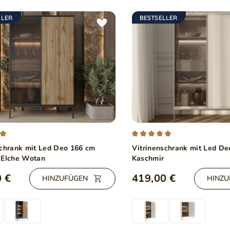
LLER
BESTSELLER
schrank mit Led Deo 166 cm
Vitrinenschrank mit Led D
 EIche Wotan
Kaschmir
 €
419,00 €
HINZUFÜGEN
HINZU