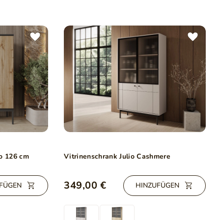
eo 126 cm
Vitrinenschrank Julio Cashmere
349,00 €
FÜGEN
HINZUFÜGEN