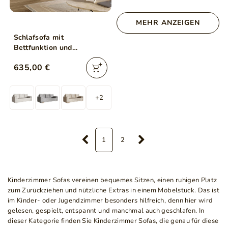
MEHR ANZEIGEN
Schlafsofa mit
Bettfunktion und
Bettkasten Pori Beige
635,00 €
+2
1
2
Kinderzimmer Sofas vereinen bequemes Sitzen, einen ruhigen Platz
zum Zurückziehen und nützliche Extras in einem Möbelstück. Das ist
im Kinder- oder Jugendzimmer besonders hilfreich, denn hier wird
gelesen, gespielt, entspannt und manchmal auch geschlafen. In
dieser Kategorie finden Sie Kinderzimmer Sofas, die genau für diese