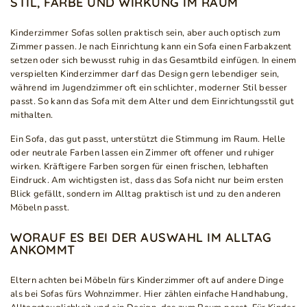
STIL, FARBE UND WIRKUNG IM RAUM
Kinderzimmer Sofas sollen praktisch sein, aber auch optisch zum
Zimmer passen. Je nach Einrichtung kann ein Sofa einen Farbakzent
setzen oder sich bewusst ruhig in das Gesamtbild einfügen. In einem
verspielten Kinderzimmer darf das Design gern lebendiger sein,
während im Jugendzimmer oft ein schlichter, moderner Stil besser
passt. So kann das Sofa mit dem Alter und dem Einrichtungsstil gut
mithalten.
Ein Sofa, das gut passt, unterstützt die Stimmung im Raum. Helle
oder neutrale Farben lassen ein Zimmer oft offener und ruhiger
wirken. Kräftigere Farben sorgen für einen frischen, lebhaften
Eindruck. Am wichtigsten ist, dass das Sofa nicht nur beim ersten
Blick gefällt, sondern im Alltag praktisch ist und zu den anderen
Möbeln passt.
WORAUF ES BEI DER AUSWAHL IM ALLTAG
ANKOMMT
Eltern achten bei Möbeln fürs Kinderzimmer oft auf andere Dinge
als bei Sofas fürs Wohnzimmer. Hier zählen einfache Handhabung,