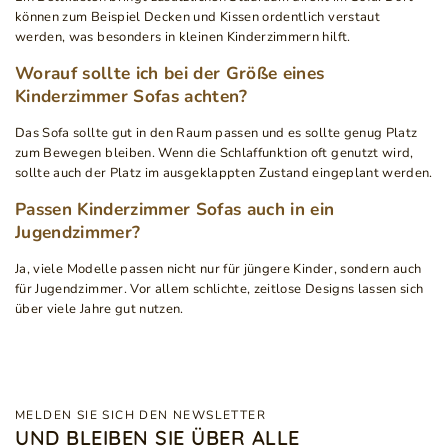
können zum Beispiel Decken und Kissen ordentlich verstaut
werden, was besonders in kleinen Kinderzimmern hilft.
Worauf sollte ich bei der Größe eines
Kinderzimmer Sofas achten?
Das Sofa sollte gut in den Raum passen und es sollte genug Platz
zum Bewegen bleiben. Wenn die Schlaffunktion oft genutzt wird,
sollte auch der Platz im ausgeklappten Zustand eingeplant werden.
Passen Kinderzimmer Sofas auch in ein
Jugendzimmer?
Ja, viele Modelle passen nicht nur für jüngere Kinder, sondern auch
für Jugendzimmer. Vor allem schlichte, zeitlose Designs lassen sich
über viele Jahre gut nutzen.
MELDEN SIE SICH DEN NEWSLETTER
UND BLEIBEN SIE ÜBER ALLE