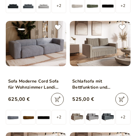
+2
+2
Sofa Moderne Cord Sofa
Schlafsofa mit
für Wohnzimmer Landi
Bettfunktion und
Grau
Bettkasten Castelo Beige
625,00 €
525,00 €
+2
+2