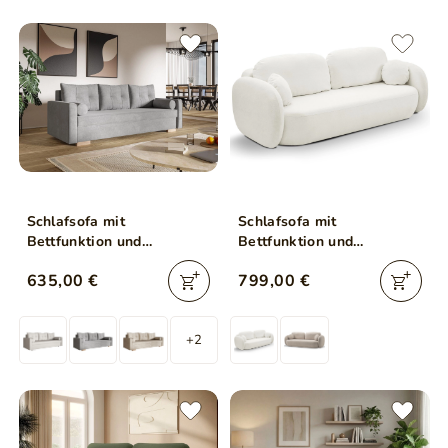
Schlafsofa mit
Schlafsofa mit
Bettfunktion und
Bettfunktion und
Bettkasten Pori Grau
Bettkasten Oreo Creme
635,00 €
799,00 €
+2