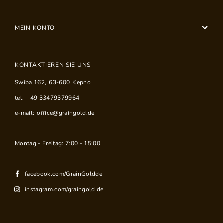
MEIN KONTO
KONTAKTIEREN SIE UNS
Swiba 162
,
63-600
Kepno
tel.
+49 33479379964
e-mail:
office@graingold.de
Montag - Freitag: 7:00 - 15:00
facebook.com/GrainGoldde
instagram.com/graingold.de