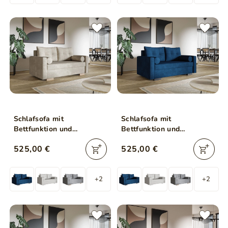
Schlafsofa mit
Schlafsofa mit
Bettfunktion und
Bettfunktion und
Bettkasten Pori Beige
Bettkasten Pori
525,00 €
525,00 €
Dunkelblau
+2
+2