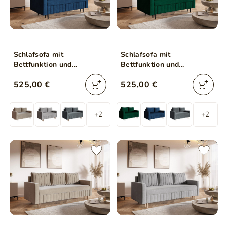
Schlafsofa mit
Schlafsofa mit
Bettfunktion und
Bettfunktion und
Bettkasten Castelo
Bettkasten Castelo Grün
525,00 €
525,00 €
Dunkelblau
+2
+2