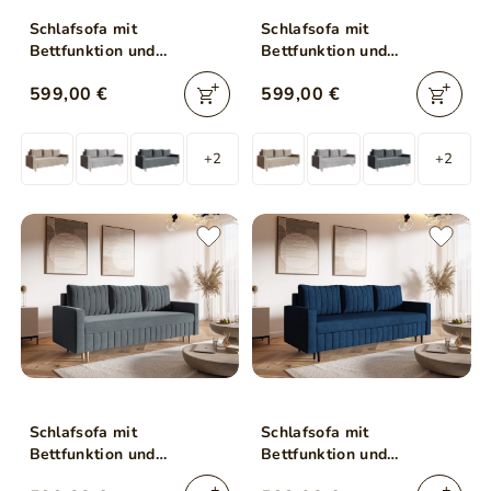
Schlafsofa mit
Schlafsofa mit
Bettfunktion und
Bettfunktion und
Bettkasten Castelo Beige
Bettkasten Castelo Grau
599,00 €
599,00 €
+2
+2
Schlafsofa mit
Schlafsofa mit
Bettfunktion und
Bettfunktion und
Bettkasten Castelo
Bettkasten Castelo