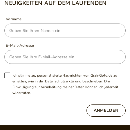
NEUIGKEITEN AUF DEM LAUFENDEN
Vorname
E-Mail-Adresse
Ich stimme zu, personalisierte Nachrichten von GrainGold.de zu
erhalten, wie in der
Datenschutzerklärung beschrieben
. Die
Einwilligung zur Verarbeitung meiner Daten können Ich jederzeit
widerrufen.
ANMELDEN