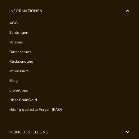
INFORMATIONEN
AGB
Zahlungen
Versand
Datenschutz
Rücksendung
Impressum
Blog
Liefertipps
Über GrainGold
Häufig gestellte Fragen (FAQ)
MEINE BESTELLUNG