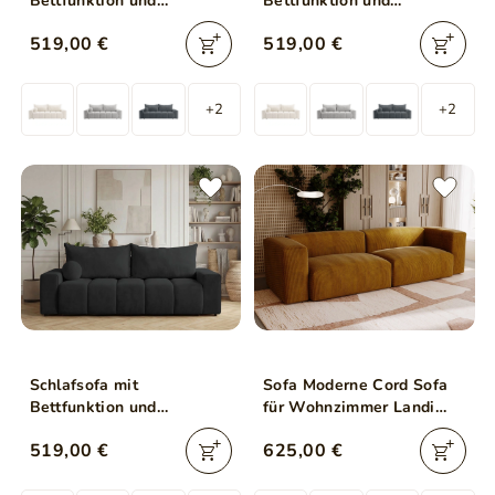
Bettfunktion und
Bettfunktion und
Bettkasten Miro Creme
Bettkasten Miro
519,00 €
519,00 €
Dunkelgrau
+2
+2
Schlafsofa mit
Sofa Moderne Cord Sofa
Bettfunktion und
für Wohnzimmer Landi
Bettkasten Miro Schwarz
Honigfarben
519,00 €
625,00 €