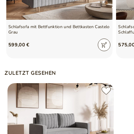
Verantwortliche Stelle für
GrainGold Sp z o.o.
dieses Produkt in der EU
Mehr
Schlafsofa mit Bettfunktion und Bettkasten Castelo
Schlafs
Symbol
5905242935194
Grau
Schlaff
Serie
CASTELO
599,00 €
575,0
ZULETZT GESEHEN