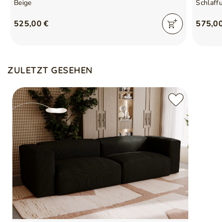
Beige
Schlaff
525,00 €
575,0
ZULETZT GESEHEN