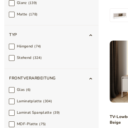
Glanz
139
Matte
178
TYP
Hängend
74
Stehend
324
FRONTVERARBEITUNG
Glas
6
Laminatplatte
304
Laminat Spanplatte
39
TV-Lowbo
Beige
MDF-Platte
75