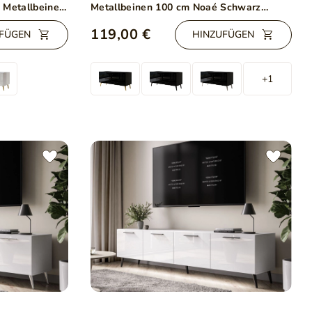
 Metallbeinen
Metallbeinen 100 cm Noaé Schwarz
nz
Hochglanz
119,00 €
FÜGEN
HINZUFÜGEN
+1