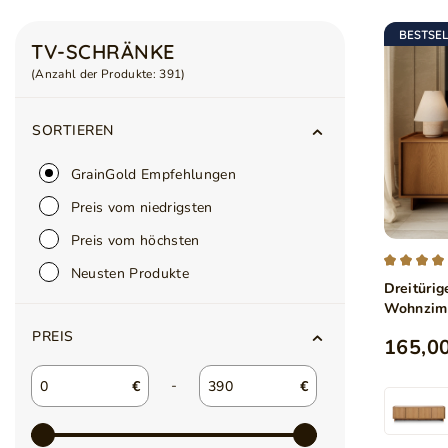
BESTSE
TV-SCHRÄNKE
(Anzahl der Produkte:
391
)
SORTIEREN
GrainGold Empfehlungen
Preis vom niedrigsten
Preis vom höchsten
Neusten Produkte
Dreitüri
Wohnzimm
PREIS
165,00
-
€
€