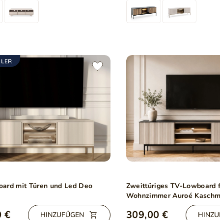
LLER
ard mit Türen und Led Deo
Zweittüriges TV-Lowboard 
Wohnzimmer Auroé Kaschm
 €
309,00 €
HINZUFÜGEN
HINZU