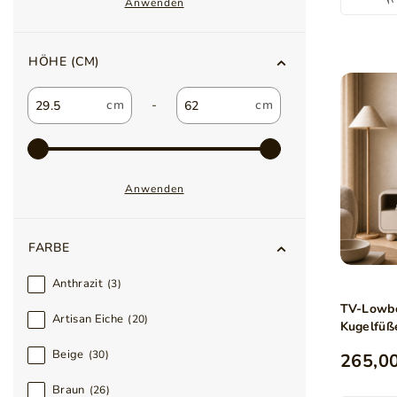
Anwenden
HÖHE (CM)
-
Anwenden
FARBE
Anthrazit
3
TV-Lowbo
Artisan Eiche
20
Kugelfüß
Beige
30
265,00
Braun
26