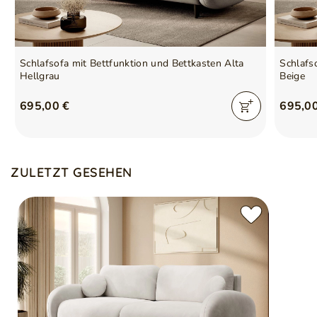
Verantwortliche Stelle für
GrainGold Sp z o.o.
dieses Produkt in der EU
Mehr
Schlafsofa mit Bettfunktion und Bettkasten Alta
Schlafs
Hellgrau
Beige
Symbol
5905242919712
Serie
ALTA
695,00 €
695,0
ZULETZT GESEHEN