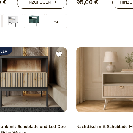
 €
95,00 €
HINZUFÜGEN
HINZU
+2
LLER
rank mit Schublade und Led Deo
Nachttisch mit Schublade 
 Eiche Wotan