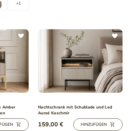
+1
e Amber
Nachtschrank mit Schublade und Led
nen
Auroé Kaschmir
159,00 €
FÜGEN
HINZUFÜGEN