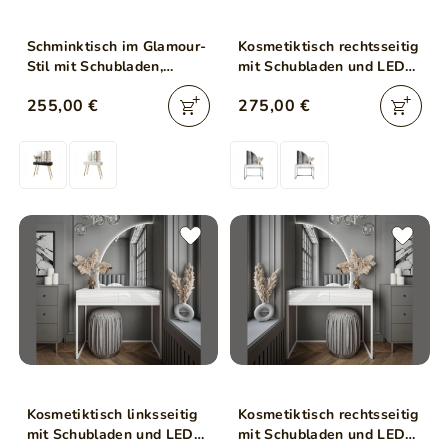
Schminktisch im Glamour-
Kosmetiktisch rechtsseitig
Stil mit Schubladen,
mit Schubladen und LED-
Spiegel und LED-
Beleuchtung auf silbernen
255,00 €
275,00 €
Beleuchtung Olivine Elite
Beinen Clarette Weiß
Weiß Hochglanz
Hochglanz
Kosmetiktisch linksseitig
Kosmetiktisch rechtsseitig
mit Schubladen und LED-
mit Schubladen und LED-