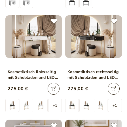
Kosmetiktisch linksseitig
Kosmetiktisch rechtsseitig
mit Schubladen und LED-
mit Schubladen und LED-
Beleuchtung auf goldenen
Beleuchtung auf goldenen
275,00 €
275,00 €
Beinen Clarette Weiß
Beinen Clarette Schwarz
Hochglanz
Hochglanz
+1
+1