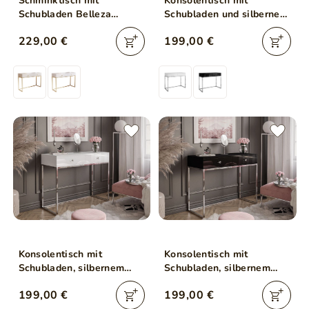
Schminktisch mit
Konsolentisch mit
Schubladen Belleza
Schubladen und silbernem
Kaschmir Hochglanz Gold
Gestell im Glamour-Stil
229,00 €
199,00 €
Frame
Brisa Weiß Hochglanz
Konsolentisch mit
Konsolentisch mit
Schubladen, silbernem
Schubladen, silbernem
Gestell und Kristallgriffen
Gestell und Kristallgriffen
199,00 €
199,00 €
Brisa Weiß Hochglanz
Brisa Schwarz Hochglanz