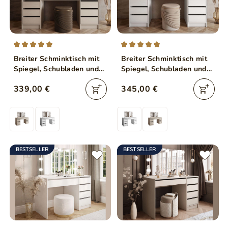
Breiter Schminktisch mit
Breiter Schminktisch mit
Spiegel, Schubladen und
Spiegel, Schubladen und
LED-Beleuchtung Melo
LED-Beleuchtung Melo
339,00 €
345,00 €
Elite Kaschmir Hochglanz
Elite Weiß Hochglanz
BESTSELLER
BESTSELLER