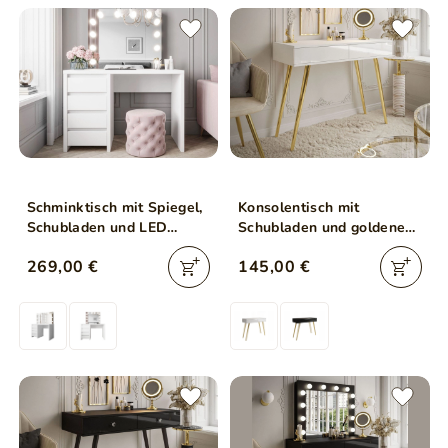
Schminktisch mit Spiegel,
Konsolentisch mit
Schubladen und LED
Schubladen und goldenen
Nesso Weiß Matt
Beinen Olivine Weiß
269,00 €
145,00 €
Hochglanz