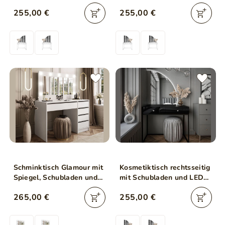
Beleuchtung auf weißen
Beleuchtung auf weißen
255,00 €
255,00 €
Beinen Clarette Weiß
Beinen Clarette Weiß
Hochglanz
Hochglanz
Schminktisch Glamour mit
Kosmetiktisch rechtsseitig
Spiegel, Schubladen und
mit Schubladen und LED-
LED Melo Weiß Matt
Beleuchtung auf
265,00 €
255,00 €
schwarzen Beinen
Clarette Schwarz
Hochglanz