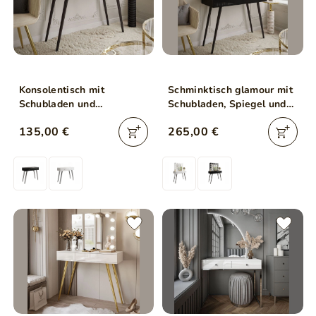
Konsolentisch mit
Schminktisch glamour mit
Schubladen und
Schubladen, Spiegel und
Kristallgriffen Olivine
LED-Beleuchtung Olivine
135,00 €
265,00 €
Schwarz Hochglanz
Schwarz Hochglanz