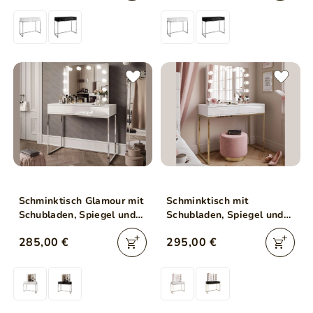
Schminktisch Glamour mit
Schminktisch mit
Schubladen, Spiegel und
Schubladen, Spiegel und
LED-Beleuchtung Brisa
LED-Beleuchtung Brisa
285,00 €
295,00 €
Weiß Hochglanz
Weiß Hochglanz