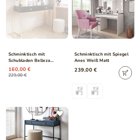
Schminktisch mit
Schminktisch mit Spiegel
Schubladen Belleza
Anes Weiß Matt
Schwarz Hochglanz Gold
160,00 €
239,00 €
Frame
229,00 €