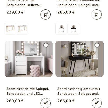
Schminktisch mit
Schminktisch Glamour mit
Schubladen Belleza
Schubladen, Spiegel und
Kaschmir Hochglanz Gold
LED-Beleuchtung Brisa
229,00 €
285,00 €
Frame
Weiß Hochglanz
Schminktisch mit Spiegel,
Schminktisch glamour mit
Schubladen und LED
Schubladen, Spiegel und
Nesso Weiß Matt
LED-Beleuchtung Olivine
269,00 €
265,00 €
Schwarz Hochglanz