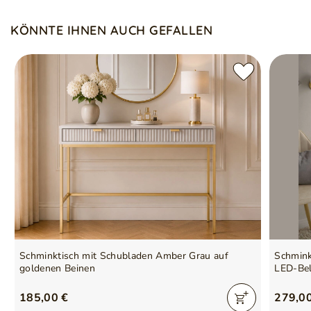
KÖNNTE IHNEN AUCH GEFALLEN
Schminktisch mit Schubladen Amber Grau auf
Schminktisch gla
goldenen Beinen
LED-Bel
185,00 €
279,0