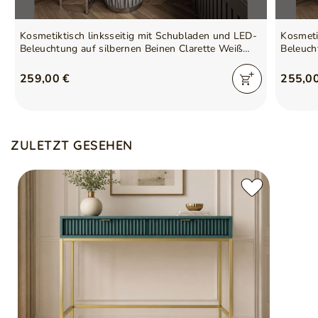
Kosmetiktisch linksseitig mit Schubladen und LED-
Kosmetiktisch linksseitig m
Beleuchtung auf silbernen Beinen Clarette Weiß
Beleuch
Hochglanz
Hochgl
259,00 €
255,0
ZULETZT GESEHEN