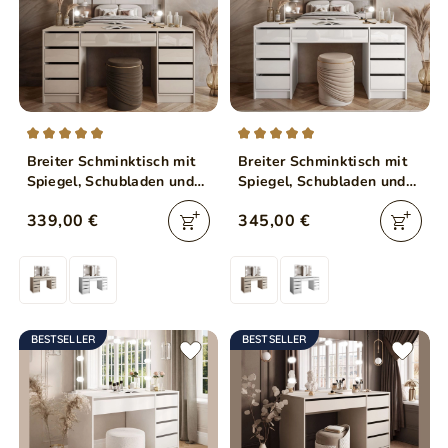
Breiter Schminktisch mit
Breiter Schminktisch mit
Spiegel, Schubladen und
Spiegel, Schubladen und
LED-Beleuchtung Melo
LED-Beleuchtung Melo
339,00 €
345,00 €
Elite Kaschmir Hochglanz
Elite Weiß Hochglanz
BESTSELLER
BESTSELLER