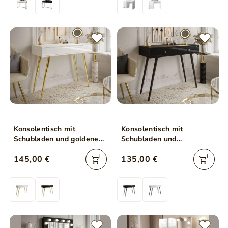
Konsolentisch mit
Konsolentisch mit
Schubladen und goldenen
Schubladen und
Beinen Olivine Weiß
Kristallgriffen Olivine
145,00 €
135,00 €
Hochglanz
Schwarz Hochglanz