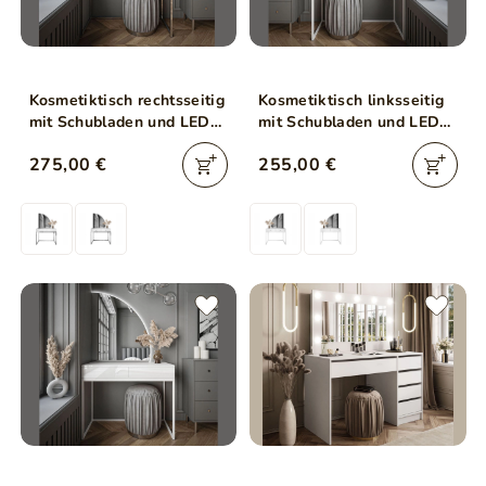
Kosmetiktisch rechtsseitig
Kosmetiktisch linksseitig
mit Schubladen und LED-
mit Schubladen und LED-
Beleuchtung auf silbernen
Beleuchtung auf weißen
275,00 €
255,00 €
Beinen Clarette Weiß
Beinen Clarette Weiß
Hochglanz
Hochglanz