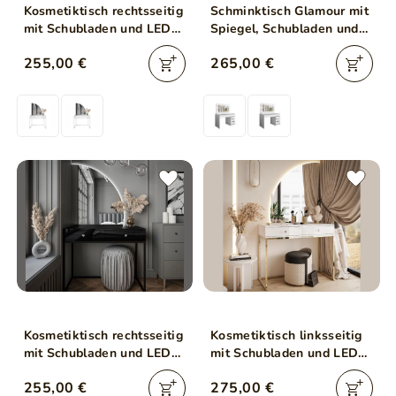
Kosmetiktisch rechtsseitig
Schminktisch Glamour mit
mit Schubladen und LED-
Spiegel, Schubladen und
Beleuchtung auf weißen
LED Melo Weiß Matt
255,00 €
265,00 €
Beinen Clarette Weiß
Hochglanz
Kosmetiktisch rechtsseitig
Kosmetiktisch linksseitig
mit Schubladen und LED-
mit Schubladen und LED-
Beleuchtung auf
Beleuchtung auf goldenen
255,00 €
275,00 €
schwarzen Beinen
Beinen Clarette Weiß