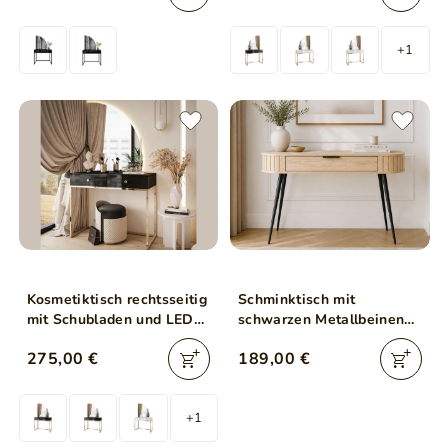
Clarette Schwarz
Hochglanz
Hochglanz
+1
Kosmetiktisch rechtsseitig
Schminktisch mit
mit Schubladen und LED-
schwarzen Metallbeinen
Beleuchtung auf goldenen
Passione Eiche Cremona
275,00 €
189,00 €
Beinen Clarette Schwarz
Hochglanz
+1