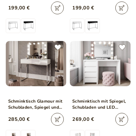
Gestell und Kristallgriffen
Gestell und Kristallgriffen
199,00 €
199,00 €
Brisa Weiß Hochglanz
Brisa Schwarz Hochglanz
Schminktisch Glamour mit
Schminktisch mit Spiegel,
Schubladen, Spiegel und
Schubladen und LED
LED-Beleuchtung Brisa
Nesso Weiß Matt
285,00 €
269,00 €
Weiß Hochglanz