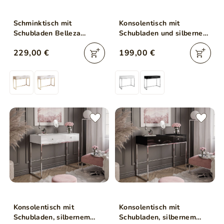
Schminktisch mit
Konsolentisch mit
Schubladen Belleza
Schubladen und silbernem
Kaschmir Hochglanz Gold
Gestell im Glamour-Stil
229,00 €
199,00 €
Frame
Brisa Weiß Hochglanz
Konsolentisch mit
Konsolentisch mit
Schubladen, silbernem
Schubladen, silbernem