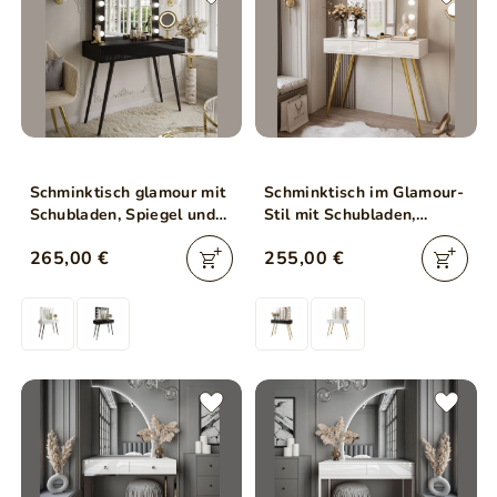
Schminktisch glamour mit
Schminktisch im Glamour-
Schubladen, Spiegel und
Stil mit Schubladen,
LED-Beleuchtung Olivine
Spiegel und LED-
265,00 €
255,00 €
Schwarz Hochglanz
Beleuchtung Olivine Elite
Weiß Hochglanz