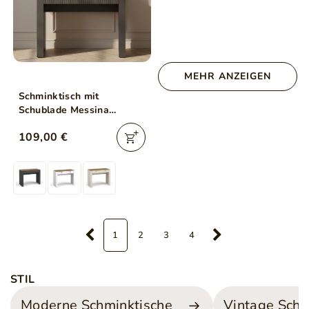
MEHR ANZEIGEN
Schminktisch mit
Schublade Messina
Schwarz
109,00 €
1
2
3
4
STIL
Moderne Schminktische
Vintage Schm