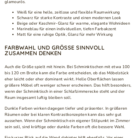
glamourös.
Weiß für eine helle, zeitlose und flexible Raumwirkung
Schwarz für starke Kontraste und einen modernen Look
Beige oder Kaschmir-Glanz für warme, elegante Wohnideen
Marineblau für einen individuellen, tiefen Farbakzent
Matt für eine ruhige Optik, Glanz für mehr Wirkung
FARBWAHL UND GRÖSSE SINNVOLL Z
USAMMEN DENKEN
Auch die Größe spielt mit hinein. Bei Schminktischen mit etwa 100
bis 120 cm Breite kann die Farbe entscheiden, ob das Möbelstück
eher leicht oder eher dominant wirkt. Helle Oberflächen lassen
größere Möbel oft weniger schwer erscheinen. Das hilft besonders,
wenn der Schminktisch in einer Schlafzimmerecke steht und der
Raum insgesamt luftig bleiben soll.
Dunkle Farben wirken dagegen tiefer und präsenter. In größeren
Räumen oder bei klaren Kontrastkonzepten kann das sehr gut
aussehen. Wenn der Schminktisch ein eigener Stilpunkt im Zimmer
sein soll, sind kräftige oder dunkle Farben oft die bessere Wahl.
Ein kurzer Blick auf die Wand dahinter hilft ebenfalls. Vor einer