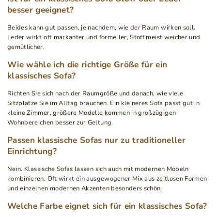
besser geeignet?
Beides kann gut passen, je nachdem, wie der Raum wirken soll.
Leder wirkt oft markanter und formeller, Stoff meist weicher und
gemütlicher.
Wie wähle ich die richtige Größe für ein
klassisches Sofa?
Richten Sie sich nach der Raumgröße und danach, wie viele
Sitzplätze Sie im Alltag brauchen. Ein kleineres Sofa passt gut in
kleine Zimmer, größere Modelle kommen in großzügigen
Wohnbereichen besser zur Geltung.
Passen klassische Sofas nur zu traditioneller
Einrichtung?
Nein. Klassische Sofas lassen sich auch mit modernen Möbeln
kombinieren. Oft wirkt ein ausgewogener Mix aus zeitlosen Formen
und einzelnen modernen Akzenten besonders schön.
Welche Farbe eignet sich für ein klassisches Sofa?