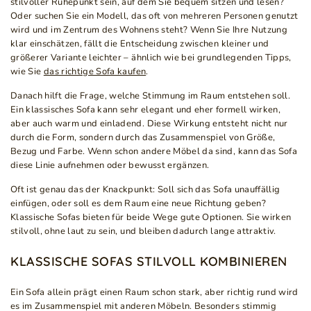
stilvoller Ruhepunkt sein, auf dem Sie bequem sitzen und lesen?
Oder suchen Sie ein Modell, das oft von mehreren Personen genutzt
wird und im Zentrum des Wohnens steht? Wenn Sie Ihre Nutzung
klar einschätzen, fällt die Entscheidung zwischen kleiner und
größerer Variante leichter – ähnlich wie bei grundlegenden Tipps,
wie Sie
das richtige Sofa kaufen
.
Danach hilft die Frage, welche Stimmung im Raum entstehen soll.
Ein klassisches Sofa kann sehr elegant und eher formell wirken,
aber auch warm und einladend. Diese Wirkung entsteht nicht nur
durch die Form, sondern durch das Zusammenspiel von Größe,
Bezug und Farbe. Wenn schon andere Möbel da sind, kann das Sofa
diese Linie aufnehmen oder bewusst ergänzen.
Oft ist genau das der Knackpunkt: Soll sich das Sofa unauffällig
einfügen, oder soll es dem Raum eine neue Richtung geben?
Klassische Sofas bieten für beide Wege gute Optionen. Sie wirken
stilvoll, ohne laut zu sein, und bleiben dadurch lange attraktiv.
KLASSISCHE SOFAS STILVOLL KOMBINIEREN
Ein Sofa allein prägt einen Raum schon stark, aber richtig rund wird
es im Zusammenspiel mit anderen Möbeln. Besonders stimmig