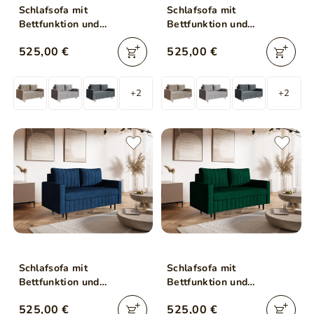
Schlafsofa mit
Schlafsofa mit
Bettfunktion und
Bettfunktion und
Bettkasten Castelo Grau
Bettkasten Castelo
525,00 €
525,00 €
Dunkelgrau
+2
+2
Schlafsofa mit
Schlafsofa mit
Bettfunktion und
Bettfunktion und
Bettkasten Castelo
Bettkasten Castelo Grün
525,00 €
525,00 €
Dunkelblau