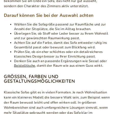
bekommen Sie am Ende ein Sofa, das nicht nur gut aussieht,
sondern den Charakter des Zimmers aktiv unterstützt.
Darauf können Sie bei der Auswahl achten
Wählen Sie die Sofagröße passend zur Raumfläche und zur
Anzahl der Sitzplätze, die Sie im Alltag brauchen.
Überlegen Sie, ob Stoff oder Leder besser zu Ihrem Wohnstil
und zur gewünschten Raumwirkung passt.
Achten Sie auf die Farbe, damit das Sofa entweder ruhig ins
Gesamtbild passt oder bewusst zum Blickfang wird.
Prüfen Sie, ob ein eher schlichtes oder ein detailreicheres
klassisches Design besser zu Ihrer Einrichtung passt.
Denken Sie auch an passende Ergänzungen wie Sessel oder
Beistelltische
, damit der Raum wie aus einem Guss wirkt.
GRÖSSEN, FARBEN UND G
ESTALTUNGSMÖGLICHKEITEN
Klassische Sofas gibt es in vielen Formaten. Je nach Wohnsituation
kann ein kleineres Modell die bessere Wahl sein, zum Beispiel wenn
der Raum bewusst leicht und offen wirken soll. In größeren
Wohnbereichen sind auch umfangreichere Lösungen sinnvoll, wenn
mehr Sitzplätze gebraucht werden oder das Sofa klar im