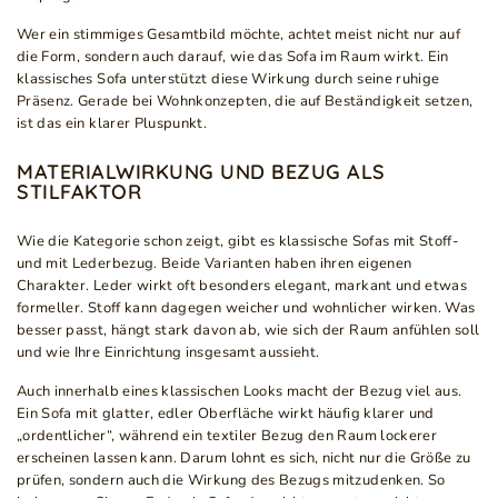
Wer ein stimmiges Gesamtbild möchte, achtet meist nicht nur auf
die Form, sondern auch darauf, wie das Sofa im Raum wirkt. Ein
klassisches Sofa unterstützt diese Wirkung durch seine ruhige
Präsenz. Gerade bei Wohnkonzepten, die auf Beständigkeit setzen,
ist das ein klarer Pluspunkt.
MATERIALWIRKUNG UND BEZUG ALS
STILFAKTOR
Wie die Kategorie schon zeigt, gibt es klassische Sofas mit Stoff-
und mit Lederbezug. Beide Varianten haben ihren eigenen
Charakter. Leder wirkt oft besonders elegant, markant und etwas
formeller. Stoff kann dagegen weicher und wohnlicher wirken. Was
besser passt, hängt stark davon ab, wie sich der Raum anfühlen soll
und wie Ihre Einrichtung insgesamt aussieht.
Auch innerhalb eines klassischen Looks macht der Bezug viel aus.
Ein Sofa mit glatter, edler Oberfläche wirkt häufig klarer und
„ordentlicher“, während ein textiler Bezug den Raum lockerer
erscheinen lassen kann. Darum lohnt es sich, nicht nur die Größe zu
prüfen, sondern auch die Wirkung des Bezugs mitzudenken. So