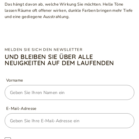
Das hängt davon ab, welche Wirkung Sie möchten. Helle Töne
lassen Räume oft offener wirken, dunkle Farben bringen mehr Tiefe
und eine gediegene Ausstrahlung.
MELDEN SIE SICH DEN NEWSLETTER
UND BLEIBEN SIE ÜBER ALLE
NEUIGKEITEN AUF DEM LAUFENDEN
Vorname
E-Mail-Adresse