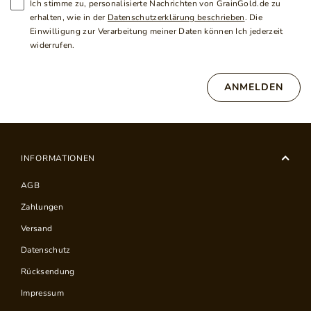
Ich stimme zu, personalisierte Nachrichten von GrainGold.de zu
erhalten, wie in der
Datenschutzerklärung beschrieben
. Die
Einwilligung zur Verarbeitung meiner Daten können Ich jederzeit
widerrufen.
ANMELDEN
INFORMATIONEN
AGB
Zahlungen
Versand
Datenschutz
Rücksendung
Impressum