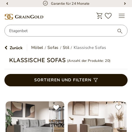
Garantie für 24 Monate
Möbel
Sofas
Stil
Klassische Sofas
Zurück
KLASSISCHE SOFAS
(Anzahl der Produkte:
20
)
SORTIEREN UND FILTERN