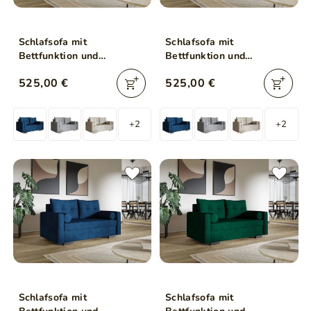
Schlafsofa mit
Schlafsofa mit
Bettfunktion und
Bettfunktion und
Bettkasten Pori Grau
Bettkasten Pori Beige
525,00 €
525,00 €
+2
+2
Schlafsofa mit
Schlafsofa mit