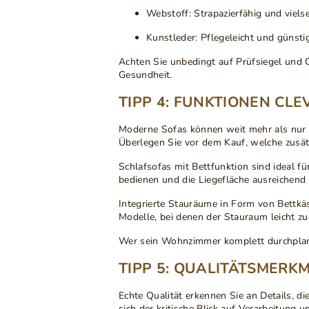
Webstoff
: Strapazierfähig und vielse
Kunstleder
: Pflegeleicht und günst
Achten Sie unbedingt auf
Prüfsiegel und Q
Gesundheit.
TIPP 4: FUNKTIONEN CL
Moderne Sofas können weit mehr als nur
Überlegen Sie vor dem Kauf, welche zusätz
Schlafsofas mit Bettfunktion
sind ideal f
bedienen und die Liegefläche ausreichend
Integrierte Stauräume
in Form von Bettkäs
Modelle, bei denen der Stauraum leicht 
Wer sein Wohnzimmer komplett durchplan
TIPP 5: QUALITÄTSMERK
Echte Qualität erkennen Sie an Details
, di
sich der kritische Blick auf Verarbeitung u