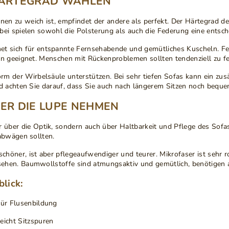
 HÄRTEGRAD WÄHLEN
nen zu weich ist, empfindet der andere als perfekt. Der Härtegrad d
bei spielen sowohl die Polsterung als auch die Federung eine entsch
et sich für entspannte Fernsehabende und gemütliches Kuscheln.
Fe
en geeignet. Menschen mit Rückenproblemen sollten tendenziell zu fe
orm der Wirbelsäule
unterstützen. Bei sehr tiefen Sofas kann ein zusä
nd achten Sie darauf, dass Sie auch nach längerem Sitzen noch bequ
TER DIE LUPE NEHMEN
r über die Optik, sondern auch über Haltbarkeit und Pflege des Sofas
abwägen sollten.
schöner, ist aber pflegeaufwendiger und teurer.
Mikrofaser
ist sehr r
ssehen.
Baumwollstoffe
sind atmungsaktiv und gemütlich, benötigen 
lick:
 für Flusenbildung
leicht Sitzspuren