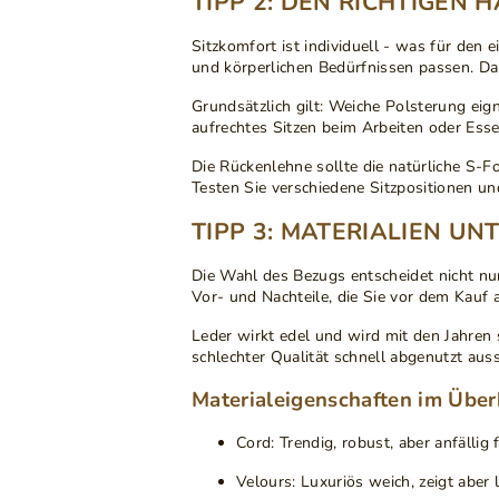
TIPP 2: DEN RICHTIGEN
Sitzkomfort ist individuell
- was für den ei
und körperlichen Bedürfnissen passen. Da
Grundsätzlich gilt:
Weiche Polsterung
eign
aufrechtes Sitzen beim Arbeiten oder Ess
Die Rückenlehne sollte die
natürliche S-F
Testen Sie verschiedene Sitzpositionen u
TIPP 3: MATERIALIEN UN
Die Wahl des Bezugs
entscheidet nicht nu
Vor- und Nachteile, die Sie vor dem Kauf 
Leder
wirkt edel und wird mit den Jahren 
schlechter Qualität schnell abgenutzt au
Materialeigenschaften im Überb
Cord
: Trendig, robust, aber anfällig
Velours
: Luxuriös weich, zeigt aber 