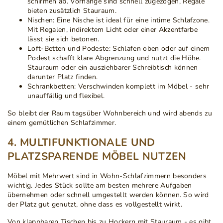
schirmen ab. Vorhänge sind schnell zugezogen, Regale
bieten zusätzlich Stauraum.
Nischen:
Eine Nische ist ideal für eine intime Schlafzone.
Mit Regalen, indirektem Licht oder einer Akzentfarbe
lässt sie sich betonen.
Loft-Betten und Podeste:
Schlafen oben oder auf einem
Podest schafft klare Abgrenzung und nutzt die Höhe.
Stauraum oder ein ausziehbarer Schreibtisch können
darunter Platz finden.
Schrankbetten:
Verschwinden komplett im Möbel - sehr
unauffällig und flexibel.
So bleibt der Raum tagsüber Wohnbereich und wird abends zu
einem gemütlichen Schlafzimmer.
4. MULTIFUNKTIONALE UND
PLATZSPARENDE MÖBEL NUTZEN
Möbel mit Mehrwert sind in Wohn-Schlafzimmern besonders
wichtig. Jedes Stück sollte am besten mehrere Aufgaben
übernehmen oder schnell umgestellt werden können. So wird
der Platz gut genutzt, ohne dass es vollgestellt wirkt.
Von klappbaren Tischen bis zu Hockern mit Stauraum - es gibt