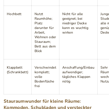
Hochbett
Nutzt
Nicht für alle
Junge
Raumhöhe;
geeignet; bei
Stud
Platz
niedriger Decke
alle 
darunter für
kann es wuchtig
genü
Arbeit,
wirken
Deck
Wohnen oder
Stauraum;
Bett aus dem
Blick
Klappbett
Verschwindet
Anschaffung/Einbau
Sehr 
(Schrankbett)
komplett;
aufwendiger;
Räum
volle
tägliches Klappen
wech
Bodenfläche
nötig
Nutz
frei
Stauraumwunder für kleine Räume:
Kommoden, Schubladen und versteckter