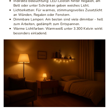
Indirekte Beleuchtung:
LED-Leisten hinter Regalen, am
Bett oder unter Schränken geben weiches Licht.
Lichterketten:
Für warmes, stimmungsvolles Zusatzlicht
an Wänden, Regalen oder Fenstern.
Dimmbare Lampen:
Am besten sind viele dimmbar - hell
zum Arbeiten, gedämpft zum Entspannen.
Warme Lichtfarben:
Warmweiß unter 3.300 Kelvin wirkt
besonders einladend.