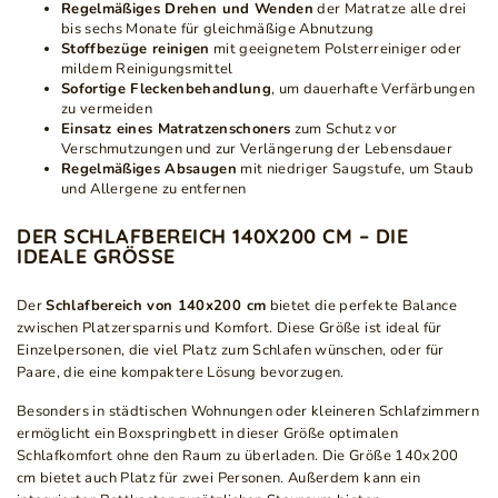
Regelmäßiges Drehen und Wenden
der Matratze alle drei
bis sechs Monate für gleichmäßige Abnutzung
Stoffbezüge reinigen
mit geeignetem Polsterreiniger oder
mildem Reinigungsmittel
Sofortige Fleckenbehandlung
, um dauerhafte Verfärbungen
zu vermeiden
Einsatz eines Matratzenschoners
zum Schutz vor
Verschmutzungen und zur Verlängerung der Lebensdauer
Regelmäßiges Absaugen
mit niedriger Saugstufe, um Staub
und Allergene zu entfernen
DER SCHLAFBEREICH 140X200 CM – DIE
IDEALE GRÖSSE
Der
Schlafbereich von 140x200 cm
bietet die perfekte Balance
zwischen Platzersparnis und Komfort. Diese Größe ist ideal für
Einzelpersonen, die viel Platz zum Schlafen wünschen, oder für
Paare, die eine kompaktere Lösung bevorzugen.
Besonders in städtischen Wohnungen oder kleineren Schlafzimmern
ermöglicht ein Boxspringbett in dieser Größe optimalen
Schlafkomfort ohne den Raum zu überladen. Die Größe 140x200
cm bietet auch Platz für zwei Personen. Außerdem kann ein