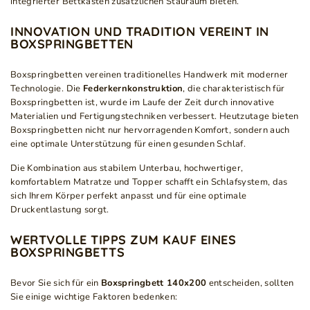
integrierter Bettkasten zusätzlichen Stauraum bieten.
INNOVATION UND TRADITION VEREINT IN
BOXSPRINGBETTEN
Boxspringbetten vereinen traditionelles Handwerk mit moderner
Technologie. Die
Federkernkonstruktion
, die charakteristisch für
Boxspringbetten ist, wurde im Laufe der Zeit durch innovative
Materialien und Fertigungstechniken verbessert. Heutzutage bieten
Boxspringbetten nicht nur hervorragenden Komfort, sondern auch
eine optimale Unterstützung für einen gesunden Schlaf.
Die Kombination aus stabilem Unterbau, hochwertiger,
komfortablem Matratze und Topper schafft ein Schlafsystem, das
sich Ihrem Körper perfekt anpasst und für eine optimale
Druckentlastung sorgt.
WERTVOLLE TIPPS ZUM KAUF EINES
BOXSPRINGBETTS
Bevor Sie sich für ein
Boxspringbett 140x200
entscheiden, sollten
Sie einige wichtige Faktoren bedenken: