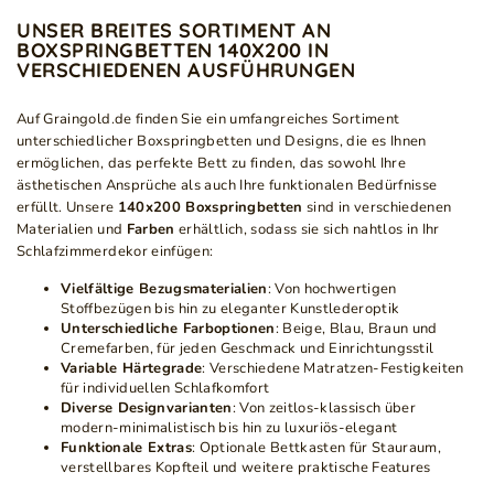
UNSER BREITES SORTIMENT AN
BOXSPRINGBETTEN 140X200 IN
VERSCHIEDENEN AUSFÜHRUNGEN
Auf Graingold.de finden Sie ein umfangreiches Sortiment
unterschiedlicher Boxspringbetten und Designs, die es Ihnen
ermöglichen, das perfekte Bett zu finden, das sowohl Ihre
ästhetischen Ansprüche als auch Ihre funktionalen Bedürfnisse
erfüllt. Unsere
140x200 Boxspringbetten
sind in verschiedenen
Materialien und
Farben
erhältlich, sodass sie sich nahtlos in Ihr
Schlafzimmerdekor einfügen:
Vielfältige Bezugsmaterialien
: Von hochwertigen
Stoffbezügen bis hin zu eleganter Kunstlederoptik
Unterschiedliche Farboptionen
: Beige, Blau, Braun und
Cremefarben, für jeden Geschmack und Einrichtungsstil
Variable Härtegrade
: Verschiedene Matratzen-Festigkeiten
für individuellen Schlafkomfort
Diverse Designvarianten
: Von zeitlos-klassisch über
modern-minimalistisch bis hin zu luxuriös-elegant
Funktionale Extras
: Optionale Bettkasten für Stauraum,
verstellbares Kopfteil und weitere praktische Features