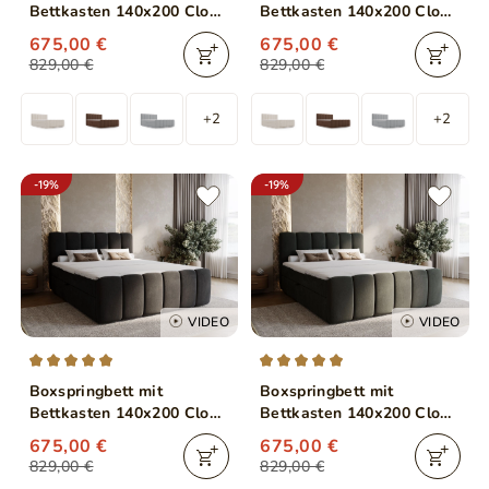
Bettkasten 140x200 Cloud
Bettkasten 140x200 Cloud
Braun
Grau
675,00 €
675,00 €
829,00 €
829,00 €
+2
+2
-19%
-19%
VIDEO
VIDEO
Boxspringbett mit
Boxspringbett mit
Bettkasten 140x200 Cloud
Bettkasten 140x200 Cloud
Schwarz
Dunkelgrau
675,00 €
675,00 €
829,00 €
829,00 €