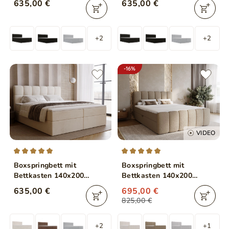
635,00 €
635,00 €
+2
+2
-16%
VIDEO
Boxspringbett mit
Boxspringbett mit
Bettkasten 140x200
Bettkasten 140x200
Maison Beige
Bouclé-Stoff Cloud Braun
635,00 €
695,00 €
825,00 €
+2
+1