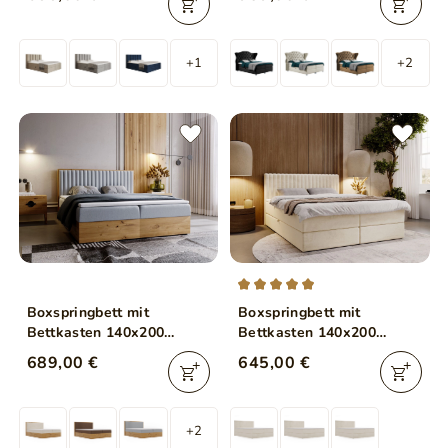
+1
+2
Boxspringbett mit
Boxspringbett mit
Bettkasten 140x200
Bettkasten 140x200
Forest Hellgrau
Marbella Beige
689,00 €
645,00 €
+2