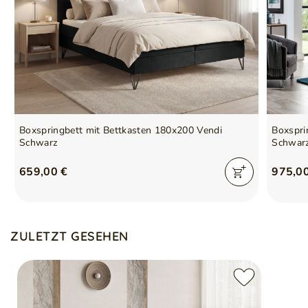
Boxspringbett mit Bettkasten 180x200 Vendi
Boxspri
Schwarz
Schwar
659,00 €
975,0
ZULETZT GESEHEN