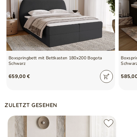
Boxspringbett mit Bettkasten 180x200 Bogota
Boxspri
Schwarz
Schwar
659,00 €
585,0
ZULETZT GESEHEN