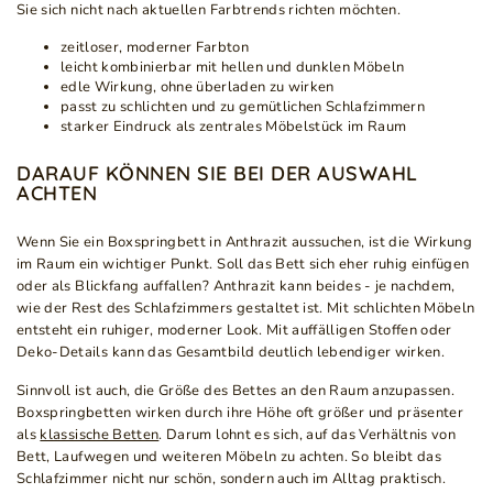
Sie sich nicht nach aktuellen Farbtrends richten möchten.
zeitloser, moderner Farbton
leicht kombinierbar mit hellen und dunklen Möbeln
edle Wirkung, ohne überladen zu wirken
passt zu schlichten und zu gemütlichen Schlafzimmern
starker Eindruck als zentrales Möbelstück im Raum
DARAUF KÖNNEN SIE BEI DER AUSWAHL
ACHTEN
Wenn Sie ein Boxspringbett in Anthrazit aussuchen, ist die Wirkung
im Raum ein wichtiger Punkt. Soll das Bett sich eher ruhig einfügen
oder als Blickfang auffallen? Anthrazit kann beides - je nachdem,
wie der Rest des Schlafzimmers gestaltet ist. Mit schlichten Möbeln
entsteht ein ruhiger, moderner Look. Mit auffälligen Stoffen oder
Deko-Details kann das Gesamtbild deutlich lebendiger wirken.
Sinnvoll ist auch, die Größe des Bettes an den Raum anzupassen.
Boxspringbetten wirken durch ihre Höhe oft größer und präsenter
als
klassische Betten
. Darum lohnt es sich, auf das Verhältnis von
Bett, Laufwegen und weiteren Möbeln zu achten. So bleibt das
Schlafzimmer nicht nur schön, sondern auch im Alltag praktisch.