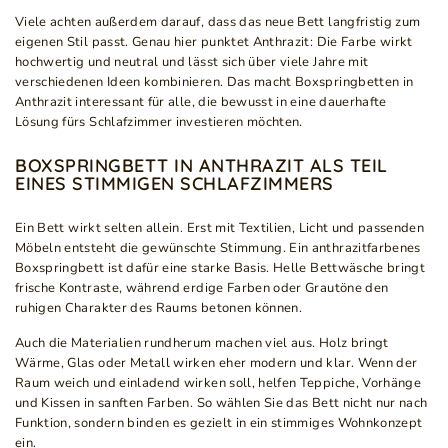
Viele achten außerdem darauf, dass das neue Bett langfristig zum
eigenen Stil passt. Genau hier punktet Anthrazit: Die Farbe wirkt
hochwertig und neutral und lässt sich über viele Jahre mit
verschiedenen Ideen kombinieren. Das macht Boxspringbetten in
Anthrazit interessant für alle, die bewusst in eine dauerhafte
Lösung fürs Schlafzimmer investieren möchten.
BOXSPRINGBETT IN ANTHRAZIT ALS TEIL
EINES STIMMIGEN SCHLAFZIMMERS
Ein Bett wirkt selten allein. Erst mit Textilien, Licht und passenden
Möbeln entsteht die gewünschte Stimmung. Ein anthrazitfarbenes
Boxspringbett ist dafür eine starke Basis. Helle Bettwäsche bringt
frische Kontraste, während erdige Farben oder Grautöne den
ruhigen Charakter des Raums betonen können.
Auch die Materialien rundherum machen viel aus. Holz bringt
Wärme, Glas oder Metall wirken eher modern und klar. Wenn der
Raum weich und einladend wirken soll, helfen Teppiche, Vorhänge
und Kissen in sanften Farben. So wählen Sie das Bett nicht nur nach
Funktion, sondern binden es gezielt in ein stimmiges Wohnkonzept
ein.