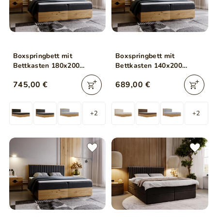
Boxspringbett mit
Boxspringbett mit
Bettkasten 180x200
Bettkasten 140x200
Forest Anthrazit
Forest Anthrazit
745,00 €
689,00 €
+2
+2