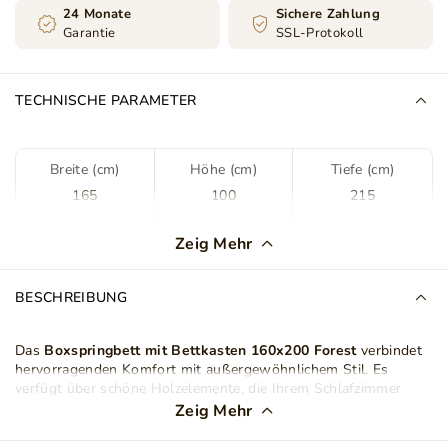
24 Monate
Sichere Zahlung
Garantie
SSL-Protokoll
TECHNISCHE PARAMETER
Breite (cm)
Höhe (cm)
Tiefe (cm)
165
100
215
Bettkasten
Ja
Zeig Mehr
Farbe
Hellgrau
BESCHREIBUNG
Schlafbereich
160x200 cm
Das
Boxspringbett mit Bettkasten 160x200 Forest
verbindet
hervorragenden Komfort mit außergewöhnlichem Stil. Es
Stoff
Monolith 84
verfügt über schöne Holzelemente, die Ihrem Schlafzimmer
Charme und Wärme verleihen werden. Aus hochwertigen
Zeig Mehr
Materialien gefertigt, bietet es eine hervorragende
Stoffart
Samt
Unterstützung für Ihren Körper während des Schlafs und