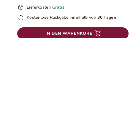
Lieferkosten
Gratis!
Kostenlose Rückgabe innerhalb von
30 Tagen
IN DEN WARENKORB
+100.000
+5.000
Käufer jährlich
Tolle Produkte
24 Monate
Sichere Zahlung
Garantie
SSL-Protokoll