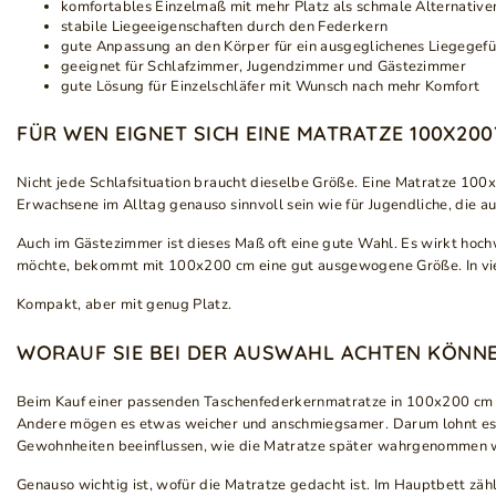
komfortables Einzelmaß mit mehr Platz als schmale Alternative
stabile Liegeeigenschaften durch den Federkern
gute Anpassung an den Körper für ein ausgeglichenes Liegegefü
geeignet für Schlafzimmer, Jugendzimmer und Gästezimmer
gute Lösung für Einzelschläfer mit Wunsch nach mehr Komfort
FÜR WEN EIGNET SICH EINE MATRATZE 100X200
Nicht jede Schlafsituation braucht dieselbe Größe. Eine Matratze 100x
Erwachsene im Alltag genauso sinnvoll sein wie für Jugendliche, die 
Auch im Gästezimmer ist dieses Maß oft eine gute Wahl. Es wirkt hoc
möchte, bekommt mit 100x200 cm eine gut ausgewogene Größe. In viel
Kompakt, aber mit genug Platz.
WORAUF SIE BEI DER AUSWAHL ACHTEN KÖNN
Beim Kauf einer passenden Taschenfederkernmatratze in 100x200 cm ist 
Andere mögen es etwas weicher und anschmiegsamer. Darum lohnt es sic
Gewohnheiten beeinflussen, wie die Matratze später wahrgenommen 
Genauso wichtig ist, wofür die Matratze gedacht ist. Im Hauptbett zähl