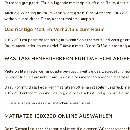
Personen gut passt. Für ein Jugendzimmer spielt oft eine Rolle, dass 
Auch die Wirkung im Raum kann wichtig sein. Eine Matratze 100x200 b
wirken: ausreichend Platz, aber trotzdem kompakt.
Das richtige Maß im Verhältnis zum Raum
100x200 cm passt besonders gut, wenn Schlafkomfort und verfügbare St
Raum passt, oder ob es zu viel Fläche nimmt. Diese Größe bietet beque
WAS TASCHENFEDERKERN FÜR DAS SCHLAFGEF
Viele wählen Federkernmodelle bewusst, weil sie das Liegegefühl mö
Schlafgefühl “geordneter” anfühlen als bei manchen anderen Matratzena
Dazu kommt, dass Federkernmatratzen oft einen stabilen Eindruck mache
100x200 entsteht so eine Lösung, die praktisch ist und gleichzeitig Ko
Für viele ist genau das der entscheidende Grund.
MATRATZE 100X200 ONLINE AUSWÄHLEN
Beim Suchen in dieser Kategorie hilft es, die eigenen Wünsche vorher 