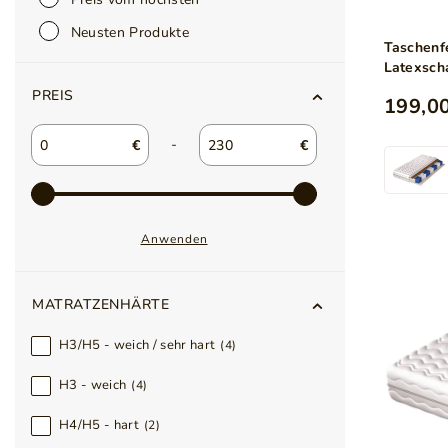
Neusten Produkte
Taschenf
Latexsch
100x200
PREIS
199,00
-
€
€
Anwenden
MATRATZENHÄRTE
H3/H5 - weich / sehr hart
4
H3 - weich
4
H4/H5 - hart
2