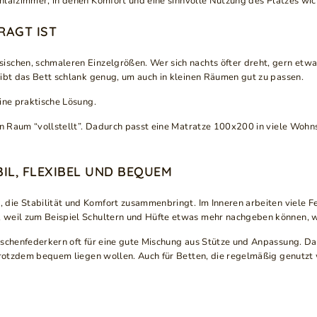
lafzimmer, in denen Komfort und eine sinnvolle Nutzung des Platzes wich
RAGT IST
schen, schmaleren Einzelgrößen. Wer sich nachts öfter dreht, gern etwa
eibt das Bett schlank genug, um auch in kleinen Räumen gut zu passen.
ine praktische Lösung.
en Raum “vollstellt”. Dadurch passt eine Matratze 100x200 in viele Wohn
IL, FLEXIBEL UND BEQUEM
 die Stabilität und Komfort zusammenbringt. Im Inneren arbeiten viele Fed
, weil zum Beispiel Schultern und Hüfte etwas mehr nachgeben können, 
aschenfederkern oft für eine gute Mischung aus Stütze und Anpassung. Da
 trotzdem bequem liegen wollen. Auch für Betten, die regelmäßig genutzt