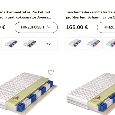
ederkernmatratze Pocket mit
Taschenfederkernmatratze 
aum und Kokosmatte Avena
profiliertem Schaum Evion 
 €
165,00 €
HINZUFÜGEN
HINZU
+5