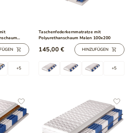
mit
Taschenfederkernmatratze mit
anschaum
Polyurethanschaum Malen 100x200
145,00 €
FÜGEN
HINZUFÜGEN
+5
+5