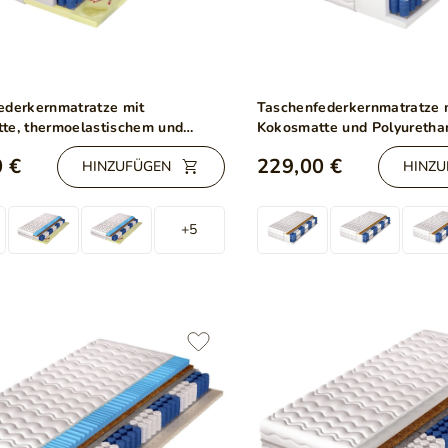
ederkernmatratze mit
Taschenfederkernmatratze 
te, thermoelastischem und
Kokosmatte und Polyureth
rtem Schaum Emero 100x200
Cavani 100x200
 €
229,00 €
HINZUFÜGEN
HINZU
+5