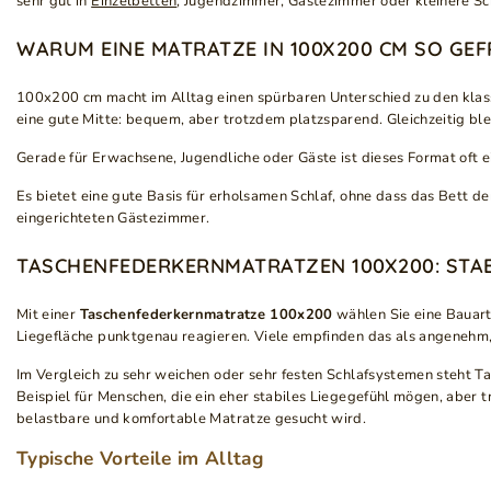
sehr gut in
Einzelbetten
, Jugendzimmer, Gästezimmer oder kleinere Sch
WARUM EINE MATRATZE IN 100X200 CM SO GEF
100x200 cm macht im Alltag einen spürbaren Unterschied zu den klassi
eine gute Mitte: bequem, aber trotzdem platzsparend. Gleichzeitig bl
Gerade für Erwachsene, Jugendliche oder Gäste ist dieses Format oft e
Es bietet eine gute Basis für erholsamen Schlaf, ohne dass das Bett d
eingerichteten Gästezimmer.
TASCHENFEDERKERNMATRATZEN 100X200: STAB
Mit einer
Taschenfederkernmatratze 100x200
wählen Sie eine Bauart,
Liegefläche punktgenau reagieren. Viele empfinden das als angenehm
Im Vergleich zu sehr weichen oder sehr festen Schlafsystemen steht T
Beispiel für Menschen, die ein eher stabiles Liegegefühl mögen, aber
belastbare und komfortable Matratze gesucht wird.
Typische Vorteile im Alltag