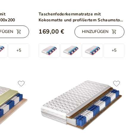
mit
Taschenfederkernmatratze mit
100x200
Kokosmatte und profiliertem Schaumstoff
Nola 100x200
169,00 €
FÜGEN
HINZUFÜGEN
+5
+5