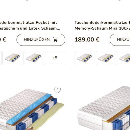
ederkernmatratze Pocket mit
Taschenfederkernmatratze 
astischem und Latex Schaum
Memory-Schaum Mira 100x
00x200
 €
189,00 €
HINZUFÜGEN
HINZU
+5