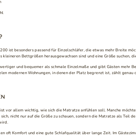
n
hl
?
200 ist besonders passend für Einzelschläfer, die etwas mehr Breite möch
aus kleineren Bettgrößen herausgewachsen sind und eine Größe suchen, die
hwertiger und bequemer als schmale Einzelmaße und gibt Gästen mehr Bew
en modernen Wohnungen, in denen der Platz begrenzt ist, zählt genau d
EN
vor allem wichtig, wie sich die Matratze anfühlen soll. Manche möchten 
h, nicht nur auf die Größe zu schauen, sondern die Matratze als Teil d
wird.
en oft Komfort und eine gute Schlafqualität über lange Zeit. Im Gästezimm