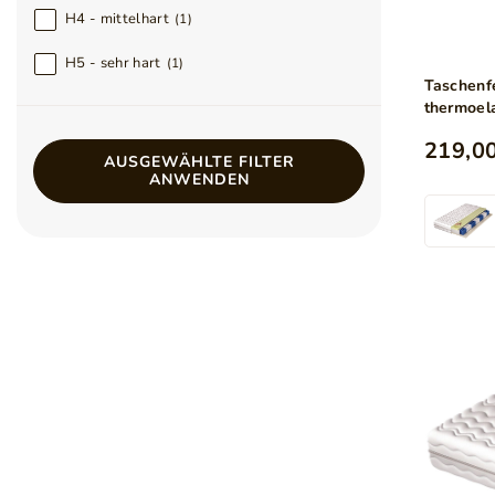
H4 - mittelhart
1
H5 - sehr hart
1
Taschenf
thermoel
Lusaro 1
219,00
AUSGEWÄHLTE FILTER
ANWENDEN