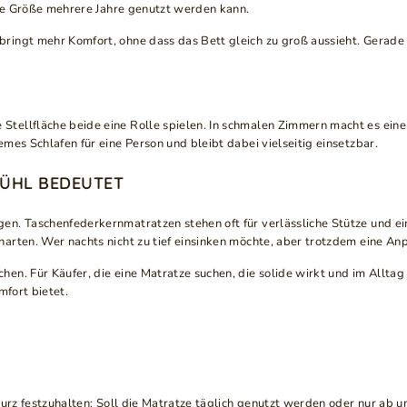
die Größe mehrere Jahre genutzt werden kann.
ringt mehr Komfort, ohne dass das Bett gleich zu groß aussieht. Gerad
ellfläche beide eine Rolle spielen. In schmalen Zimmern macht es einen 
mes Schlafen für eine Person und bleibt dabei vielseitig einsetzbar.
ÜHL BEDEUTET
gen. Taschenfederkernmatratzen stehen oft für verlässliche Stütze und
rten. Wer nachts nicht zu tief einsinken möchte, aber trotzdem eine Anp
n. Für Käufer, die eine Matratze suchen, die solide wirkt und im Alltag
mfort bietet.
kurz festzuhalten: Soll die Matratze täglich genutzt werden oder nur ab