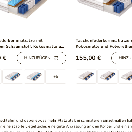
ederkernmatratze mit
Taschenfederkernmatratze 
rtem Schaumstoff, Kokosmatte und
Kokosmatte und Polyureth
vo 100x200
Dormitorio 100x200
 €
155,00 €
HINZUFÜGEN
HINZU
+5
lein schlafen und dabei etwas mehr Platz als bei schmaleren Einzelmaßen h
ür eine stabile Liegefläche, eine gute Anpassung an den Körper und ein