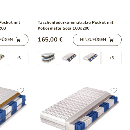
Pocket mit
Taschenfederkernmatratze Pocket mit
200
Kokosmatte Sola 100x200
165,00 €
FÜGEN
HINZUFÜGEN
+5
+5