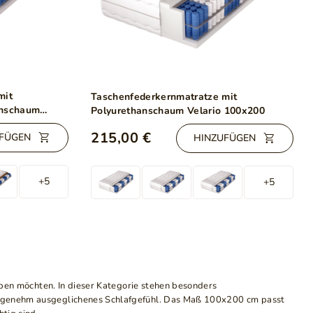
mit
Taschenfederkernmatratze mit
anschaum
Polyurethanschaum Velario 100x200
215,00 €
FÜGEN
HINZUFÜGEN
+5
+5
aben möchten. In dieser Kategorie stehen besonders
 angenehm ausgeglichenes Schlafgefühl. Das Maß 100x200 cm passt