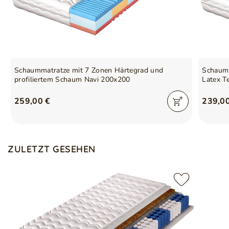
persönliche Vorlieben anpassen – von weichem,
elastischem Komfort bis hin zu einer besonders stabilen,
festen Liegefläche
Schaummatratze mit 7 Zonen Härtegrad und
Schaum
profiliertem Schaum Navi 200x200
Latex T
259,00 €
239,0
ZULETZT GESEHEN