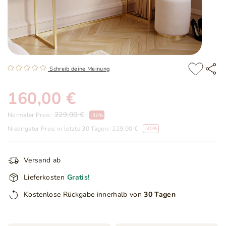
Schreib deine Meinung
160,00 €
229,00 €
Normaler Preis:
-
30
%
Niedrigster Preis in letzte 30 Tagen:
229,00 €
-30%
Versand ab
Lieferkosten
Gratis!
Kostenlose Rückgabe innerhalb von
30 Tagen