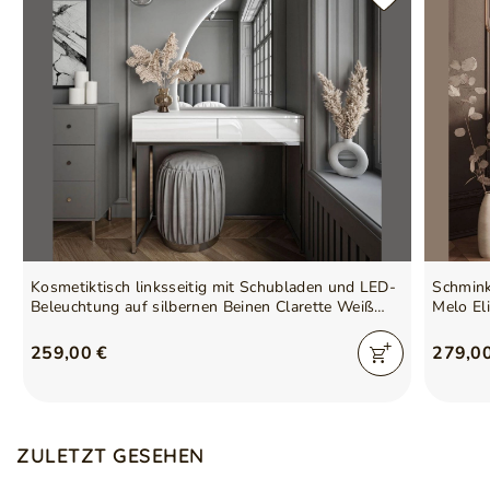
schönes Aussehen verleihen.
Gestell aus pulverbeschichtetem Stahl mit 18 mm Profil,
um Stabilität und Widerstandsfähigkeit gegen
Beschädigungen und Rost zu gewährleisten.
Möbel zur Selbstmontage
Kosmetiktisch linksseitig mit Schubladen und LED-
Schmink
Beleuchtung auf silbernen Beinen Clarette Weiß
Melo El
Hochglanz
259,00 €
279,0
ZULETZT GESEHEN