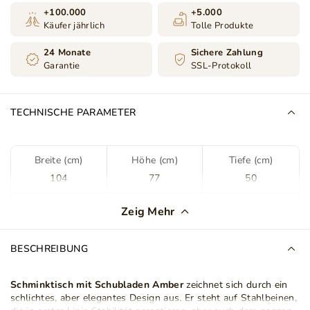
+100.000
+5.000
Käufer jährlich
Tolle Produkte
24 Monate
Sichere Zahlung
Garantie
SSL-Protokoll
TECHNISCHE PARAMETER
Breite (cm)
Höhe (cm)
Tiefe (cm)
104
77
50
Farbe
Schwarz
Zeig Mehr
Schubladen
Ja
BESCHREIBUNG
Anzahl der Schubladen
2
Schminktisch mit Schubladen Amber
zeichnet sich durch ein
schlichtes, aber elegantes Design aus. Er steht auf Stahlbeinen,
Frontverarbeitung
MDF-Platte