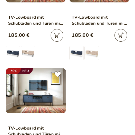
TV-Lowboard mit
TV-Lowboard mit
Schubladen und Türen mit
Schubladen und Türen mit
Schwarz Metallbeinen
Golden Metallbeinen Amor
185,00 €
185,00 €
Amor Marineblau
Marineblau
-30%
NEU
TV-Lowboard mit
Schubladen und Türen mit