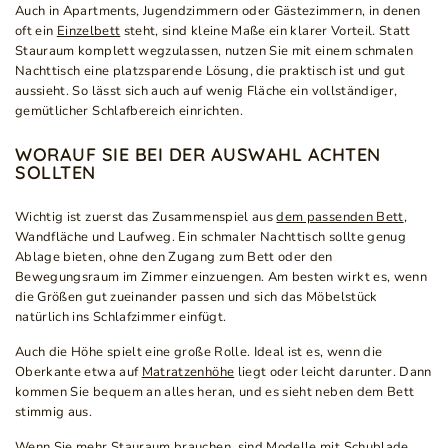
Auch in Apartments, Jugendzimmern oder Gästezimmern, in denen
oft ein
Einzelbett
steht, sind kleine Maße ein klarer Vorteil. Statt
Stauraum komplett wegzulassen, nutzen Sie mit einem schmalen
Nachttisch eine platzsparende Lösung, die praktisch ist und gut
aussieht. So lässt sich auch auf wenig Fläche ein vollständiger,
gemütlicher Schlafbereich einrichten.
WORAUF SIE BEI DER AUSWAHL ACHTEN
SOLLTEN
Wichtig ist zuerst das Zusammenspiel aus
dem passenden Bett
,
Wandfläche und Laufweg. Ein schmaler Nachttisch sollte genug
Ablage bieten, ohne den Zugang zum Bett oder den
Bewegungsraum im Zimmer einzuengen. Am besten wirkt es, wenn
die Größen gut zueinander passen und sich das Möbelstück
natürlich ins Schlafzimmer einfügt.
Auch die Höhe spielt eine große Rolle. Ideal ist es, wenn die
Oberkante etwa auf
Matratzenhöhe
liegt oder leicht darunter. Dann
kommen Sie bequem an alles heran, und es sieht neben dem Bett
stimmig aus.
Wenn Sie mehr Stauraum brauchen, sind
Modelle mit Schublade