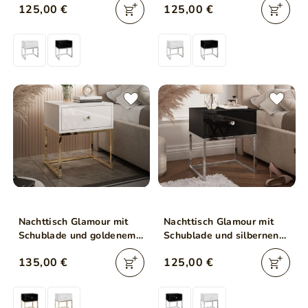
125,00 €
125,00 €
Nachttisch Glamour mit
Nachttisch Glamour mit
Schublade und goldenem
Schublade und silbernen
Gestell Brisa Weiß
Gestell Brisa Schwarz
135,00 €
125,00 €
Hochglanz
Hochglanz