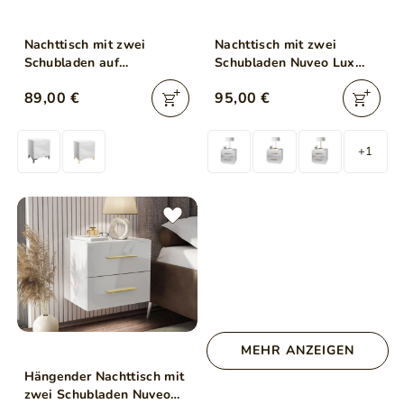
Nachttisch mit zwei
Nachttisch mit zwei
Schubladen auf
Schubladen Nuveo Lux
Schwarzen Beinen Nuveo
Weiß Hochglanz
89,00 €
95,00 €
Lux Weiß Hochglanz
+1
MEHR ANZEIGEN
Hängender Nachttisch mit
zwei Schubladen Nuveo