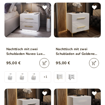
Nachttisch mit zwei
Nachttisch mit zwei
Schubladen Nuveo Lux
Schubladen auf Goldenen
Weiß Hochglanz
Beinen Nuveo Lux Weiß
95,00 €
95,00 €
Hochglanz
+1