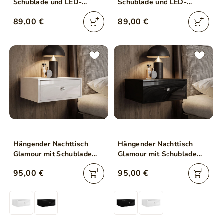
Schublade und LED-
Schublade und LED-
Beleuchtung Brisa Weiß
Beleuchtung Brisa
89,00 €
89,00 €
Hochglanz
Schwarz Hochglanz
Hängender Nachttisch
Hängender Nachttisch
Glamour mit Schublade
Glamour mit Schublade
und LED-Beleuchtung
und LED-Beleuchtung
95,00 €
95,00 €
Brisa Weiß Hochglanz
Brisa Schwarz Hochglanz