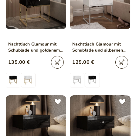
Nachttisch Glamour mit
Nachttisch Glamour mit
Schublade und goldenem
Schublade und silbernen
Gestell Brisa Schwarz
Gestell Brisa Weiß
135,00 €
125,00 €
Hochglanz
Hochglanz