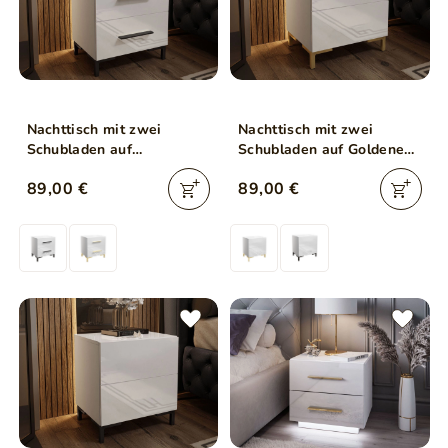
Nachttisch mit zwei
Nachttisch mit zwei
Schubladen auf
Schubladen auf Goldenen
Schwarzen Goldenen
Beinen Nuveo Lux Weiß
89,00 €
89,00 €
Nuveo Lux Weiß
Hochglanz
Hochglanz