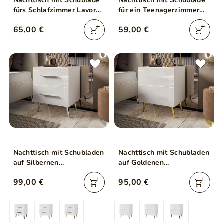
Nachttisch mit Schublade
Nachttisch mit Schublade
fürs Schlafzimmer Lavore
für ein Teenagerzimmer
Wotan Eiche, Schwarz
Lindo Weiß, Nash Eiche
65,00 €
59,00 €
matt
Nachttisch mit Schubladen
Nachttisch mit Schubladen
auf Silbernen
auf Goldenen
Metallbeinen Noaé Lux
Metallbeinen Noaé Lux
99,00 €
95,00 €