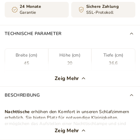
24 Monate
Sichere Zahlung
Garantie
SSL-Protokoll
TECHNISCHE PARAMETER
Breite (cm)
Höhe (cm)
Tiefe (cm)
45
20
36,6
Farbe
Schwarzer Glanz
Zeig Mehr
Farbton
Schwarzer Glanz
BESCHREIBUNG
Typ
Hängend
Nachttische
erhöhen den Komfort in unseren Schlafzimmern
erheblich. Sie bieten Platz für notwendige Kleinigkeiten,
Frontverarbeitung
Laminatplatte
ermöglichen das Aufstellen einer Nachttischlampe und sind
zugleich ein dekoratives Element der Einrichtung. Heute
Zeig Mehr
möchten wir Ihnen den eleganten
Nachttisch Brisa
vorstellen,
Frontausführungtyp
Glanz