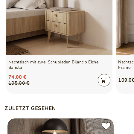
Nachttisch mit zwei Schubladen Bilancio Eiche
Nachtsc
Barista
Frame
74,00 €
109,0
105,00 €
ZULETZT GESEHEN