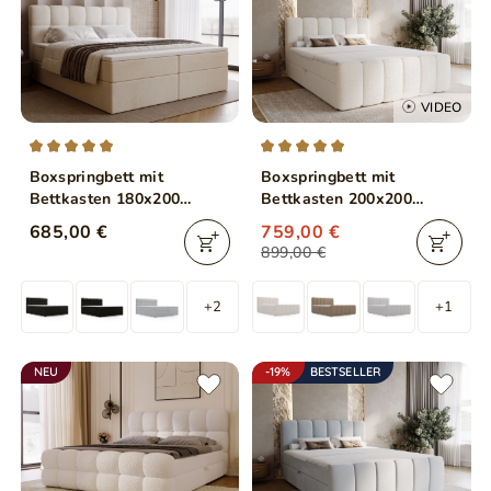
VIDEO
Boxspringbett mit
Boxspringbett mit
Bettkasten 180x200
Bettkasten 200x200
Maison Beige
Bouclé-Stoff Cloud Beige
685,00 €
759,00 €
899,00 €
+2
+1
NEU
-19%
BESTSELLER