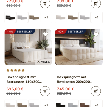
729,00 €
709,00 €
859,00 €
839,00 €
+1
+1
-16%
BESTSELLER
-10%
BESTSELLER
VIDEO
Boxspringbett mit
Boxspringbett mit
Bettkasten 140x200
Bettkasten 200x200
Bouclé-Stoff Cloud Beige
Alicante Beige
695,00 €
745,00 €
825,00 €
829,00 €
+1
+1