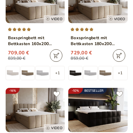
VIDEO
VIDEO
Boxspringbett mit
Boxspringbett mit
Bettkasten 160x200
Bettkasten 180x200
Bouclé-Stoff Cloud Braun
Bouclé-Stoff Cloud Braun
709,00 €
729,00 €
839,00 €
859,00 €
+1
+1
-16%
-10%
BESTSELLER
VIDEO