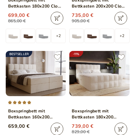
Boxspringbett mit
Boxspringbett mit
Bettkasten 180x200 Cloud
Bettkasten 200x200 Cloud
Dunkelgrau
Braun
699,00 €
735,00 €
865,00 €
905,00 €
+2
+2
BESTSELLER
-11%
Boxspringbett mit
Boxspringbett mit
Bettkasten 160x200
Bettkasten 180x200
Maison Beige
Bouclé-Stoff Alicante
659,00 €
739,00 €
Beige
829,00 €