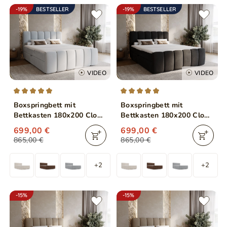
-19%
BESTSELLER
-19%
BESTSELLER
VIDEO
VIDEO
Boxspringbett mit
Boxspringbett mit
Bettkasten 180x200 Cloud
Bettkasten 180x200 Cloud
Grau
Schwarz
699,00 €
699,00 €
865,00 €
865,00 €
+2
+2
-15%
-15%