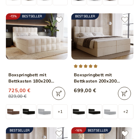
-13%
BESTSELLER
BESTSELLER
Boxspringbett mit
Boxspringbett mit
Bettkasten 180x200
Bettkasten 200x200
Alicante Beige
Maison Beige
725,00 €
699,00 €
829,00 €
+1
+2
BESTSELLER
-16%
BESTSELLER