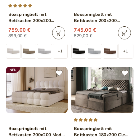
Boxspringbett mit
Boxspringbett mit
Bettkasten 200x200
Bettkasten 200x200
Bouclé-Stoff Cloud Braun
Alicante Schwarz
759,00 €
745,00 €
899,00 €
829,00 €
+1
+1
NEU
Boxspringbett mit
Boxspringbett mit
Bettkasten 200x200 Modo
Bettkasten 180x200 Cleo