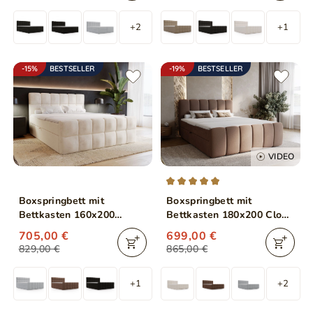
+2
+1
-15%
BESTSELLER
-19%
BESTSELLER
VIDEO
Boxspringbett mit
Boxspringbett mit
Bettkasten 160x200
Bettkasten 180x200 Cloud
Alicante Beige
Braun
705,00 €
699,00 €
829,00 €
865,00 €
+1
+2