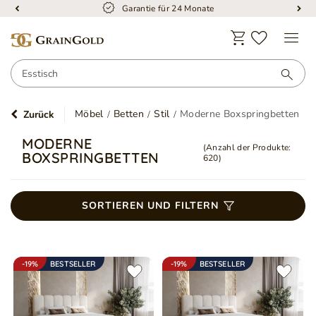
Garantie für 24 Monate
Möbel
Betten
Stil
Moderne Boxspringbetten
Zurück
MODERNE
(Anzahl der Produkte:
BOXSPRINGBETTEN
620
)
SORTIEREN UND FILTERN
-19%
BESTSELLER
-19%
BESTSELLER