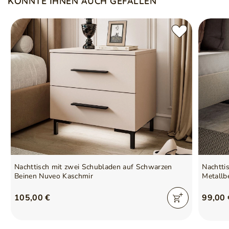
KÖNNTE IHNEN AUCH GEFALLEN
die als Griffe dienen.
Scharnier mit Mechanismus für sanftes Schließen
Nachttisch mit zwei Schubladen auf Schwarzen
Nachtti
Beinen Nuveo Kaschmir
Metallb
105,00 €
99,00 