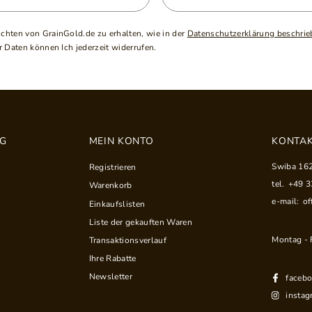
ichten von GrainGold.de zu erhalten, wie in der
Datenschutzerklärung beschrie
 Daten können Ich jederzeit widerrufen.
NG
MEIN KONTO
KONTAK
Swiba 16
Registrieren
tel.
+49 
Warenkorb
e-mail:
of
Einkaufslisten
Liste der gekauften Waren
Montag - F
Transaktionsverlauf
Ihre Rabatte
Newsletter
faceb
instag