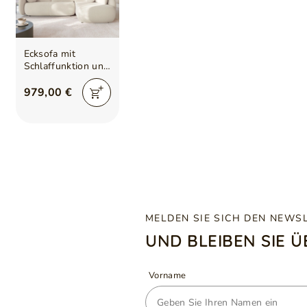
Ecksofa mit
Schlaffunktion und
Bettkasten Rechts
Carino Creme
979,00 €
MELDEN SIE SICH DEN NEWS
UND BLEIBEN SIE 
Vorname