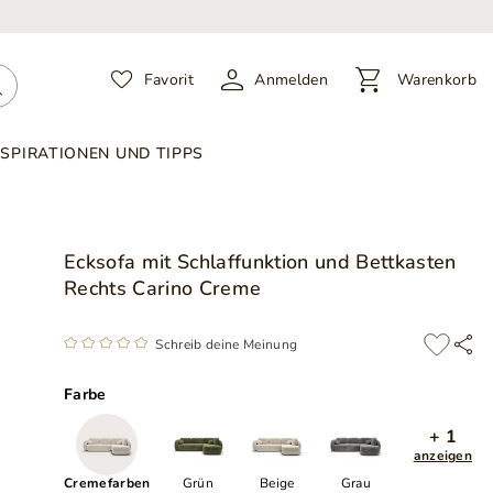
Favorit
Anmelden
Warenkorb
NSPIRATIONEN UND TIPPS
Ecksofa mit Schlaffunktion und Bettkasten
Rechts Carino Creme
Schreib deine Meinung
Farbe
+ 1
anzeigen
Cremefarben
Grün
Beige
Grau