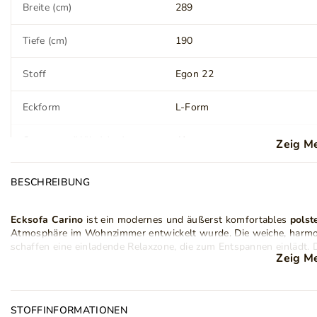
Breite (cm)
289
Tiefe (cm)
190
Stoff
Egon 22
Eckform
L-Form
Ottomane (Höhe) (cm)
41
Zeig M
Sitz (Höhe) (cm)
41
BESCHREIBUNG
Sitz (Tiefe) (cm)
74
Ecksofa Carino
ist ein modernes und äußerst komfortables
polst
Atmosphäre im Wohnzimmer entwickelt wurde. Die weiche, harmoni
schaffen eine einladende Relaxzone, die zum Entspannen einlädt. 
Rückenlehne (Breite) (cm)
250
Zeig M
Linienführung des Sofas und verleiht ihm einen zeitlosen Charakte
Wohnräume.
Armlehnen
Ja
Carino ist mit einer praktischen
Schlaffunktion
ausgestattet, mit 
STOFFINFORMATIONEN
Liegefläche verwandeln lässt. Diese Lösung eignet sich ideal für 