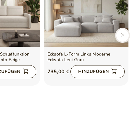
Schlaffunktion
Ecksofa L-Form Links Moderne
E
ento Beige
Ecksofa Leni Grau
S
D
735,00 €
8
ZUFÜGEN
HINZUFÜGEN