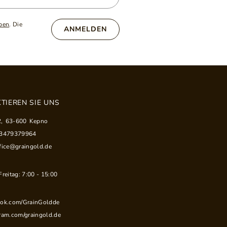
ben
. Die
ANMELDEN
TIEREN SIE UNS
2
,
63-600
Kepno
33479379964
fice@graingold.de
reitag: 7:00 - 15:00
ook.com/GrainGoldde
ram.com/graingold.de