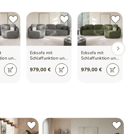
Kissen inklusive
Ja
llfederkern
t
Ecksofa mit
Ecksofa mit
tion und
Schlaffunktion und
Schlaffunktion und
 Rechts
Bettkasten Links
Bettkasten Rechts
u
Carino Grau
Carino Grün
979,00 €
979,00 €