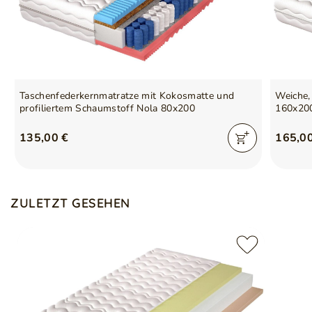
Körperunterstützung und hohe Formbeständigkeit
Taschenfederkernmatratze mit Kokosmatte und
Weiche,
profiliertem Schaumstoff Nola 80x200
160x20
135,00 €
165,0
ZULETZT GESEHEN