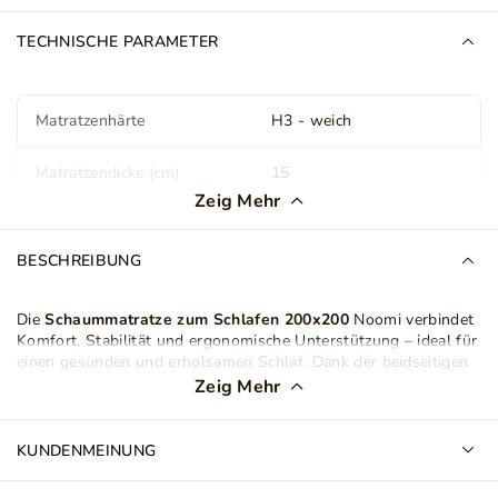
TECHNISCHE PARAMETER
Matratzenhärte
H3 - weich
Matratzendicke (cm)
15
Zeig Mehr
Abdeckung
Antiallergisch
Abnehmbar
BESCHREIBUNG
Doppelseitige Matratze
Ja
Die
Schaummatratze zum Schlafen
200x200
Noomi verbindet
Komfort, Stabilität und ergonomische Unterstützung – ideal für
Gewicht
25 kg
einen gesunden und erholsamen Schlaf. Dank der beidseitigen
Konstruktion bietet sie zwei Liegeoptionen. Eine weiche
Zeig Mehr
Anzahl der Pakete
1
VISCO-Memory-Schaum-Seite
sowie eine hohelastische
HR-
Schaum-Seite
für mehr Stützkraft und Frische.
KUNDENMEINUNG
Matratzenart
Schaumstoff Matratze
Im Kern sorgt
T25-Polyurethanschaum
für Stabilität,
Langlebigkeit und gleichmäßige Körperunterstützung. Die obere