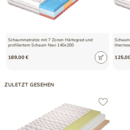
Körperunterstützung und hohe Formbeständigkeit
Schaummatratze mit 7 Zonen Härtegrad und
Schaumm
profiliertem Schaum Navi 140x200
thermo
189,00 €
125,0
ZULETZT GESEHEN