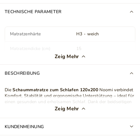
TECHNISCHE PARAMETER
Matratzenhärte
H3 - weich
Matratzendicke (cm)
15
Zeig Mehr
Abdeckung
Antiallergisch
Abnehmbar
BESCHREIBUNG
Doppelseitige Matratze
Ja
Die
Schaummatratze zum Schlafen
120x200
Noomi verbindet
Komfort, Stabilität und ergonomische Unterstützung – ideal für
Gewicht
17 kg
einen gesunden und erholsamen Schlaf. Dank der beidseitigen
Konstruktion bietet sie zwei Liegeoptionen. Eine weiche
Zeig Mehr
Anzahl der Pakete
1
VISCO-Memory-Schaum-Seite
sowie eine hohelastische
HR-
Schaum-Seite
für mehr Stützkraft und Frische.
KUNDENMEINUNG
Matratzenart
Schaumstoff Matratze
Im Kern sorgt
T25-Polyurethanschaum
für Stabilität,
Langlebigkeit und gleichmäßige Körperunterstützung. Die obere