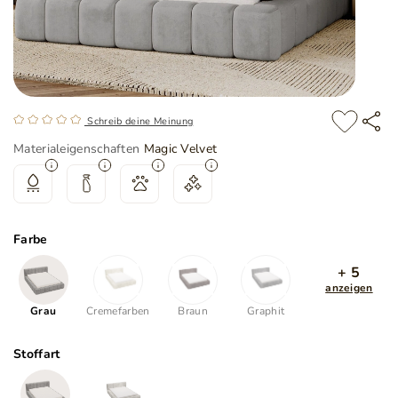
Schreib deine Meinung
Materialeigenschaften
Magic Velvet
Farbe
+ 5
anzeigen
Grau
Cremefarben
Braun
Graphit
Stoffart