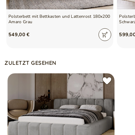
Polsterbett mit Bettkasten und Lattenrost 180x200
Polster
Amaro Grau
Schwar
549,00 €
599,0
ZULETZT GESEHEN