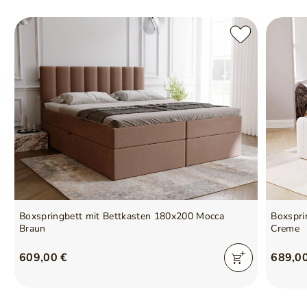
Boxspringbett mit Bettkasten 180x200 Mocca
Boxspri
Braun
Creme
609,00 €
689,0