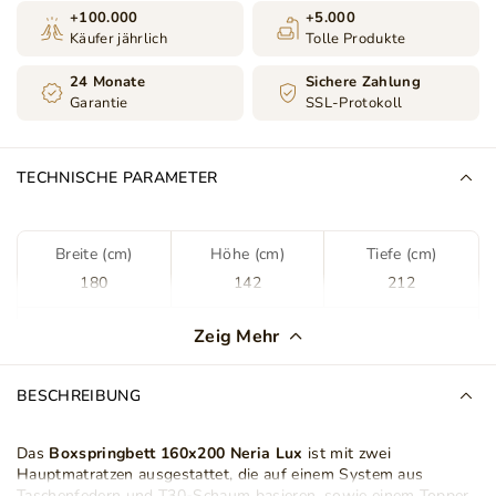
+100.000
+5.000
Käufer jährlich
Tolle Produkte
24 Monate
Sichere Zahlung
Garantie
SSL-Protokoll
TECHNISCHE PARAMETER
Breite (cm)
Höhe (cm)
Tiefe (cm)
180
142
212
Farbe
Braun
Zeig Mehr
Stoff
Monolith 09
BESCHREIBUNG
Stoffart
Samt
Das
Boxspringbett 160x200 Neria Lux
ist mit zwei
Hauptmatratzen ausgestattet, die auf einem System aus
Bettkasten
Ja
Taschenfedern und T30-Schaum basieren, sowie einem Topper