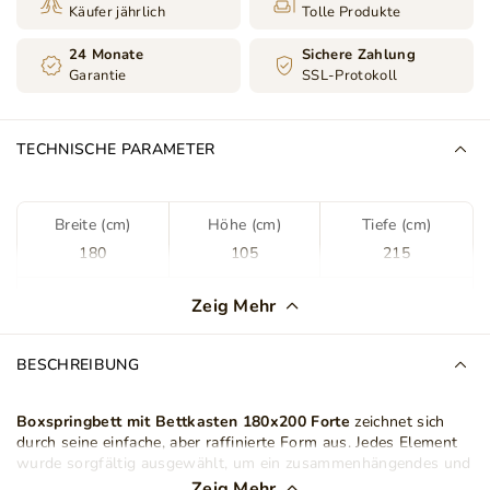
Käufer jährlich
Tolle Produkte
24 Monate
Sichere Zahlung
Garantie
SSL-Protokoll
TECHNISCHE PARAMETER
Breite (cm)
Höhe (cm)
Tiefe (cm)
180
105
215
Farbe
Schwarz
Zeig Mehr
Stoff
Magic Velvet 2219
BESCHREIBUNG
Stoffart
Samt
Boxspringbett mit Bettkasten 180x200 Forte
zeichnet sich
durch seine einfache, aber raffinierte Form aus. Jedes Element
Bettkasten
Ja
wurde sorgfältig ausgewählt, um ein zusammenhängendes und
fesselndes Möbelstück zu schaffen, das sowohl zu klassischen
Zeig Mehr