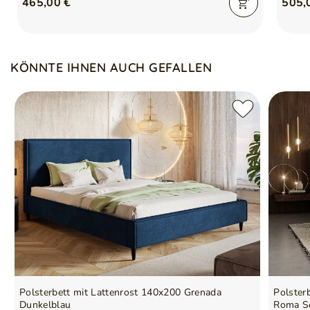
465,00 €
505,
Verantwortliche Stelle für
GrainGold Sp z o.o.
Ohne Matratze
dieses Produkt in der EU
Mehr
Symbol
5905242928141
KÖNNTE IHNEN AUCH GEFALLEN
Serie
HUGO
Polsterbett mit Lattenrost 140x200 Grenada
Polster
Dunkelblau
Roma S