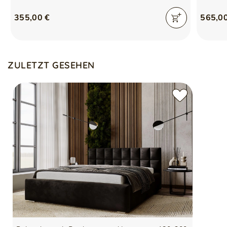
355,00 €
565,0
ZULETZT GESEHEN