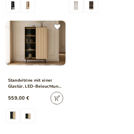
Standvitrine mit einer
Glastür, LED-Beleuchtung
und Schublade für das
559,00 €
Wohnzimmer Auroé Eiche
Vicenza