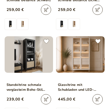
schmale Bellance Schwarz
schmale Bellance Eiche
Puccini
259,00 €
259,00 €
Standvitrine schmale
Glasvitrine mit
verglasteim Boho-Stil
Schubladen und LED-
Bellance, schwarz
Beleuchtung Lumina
239,00 €
445,00 €
Kaschmir