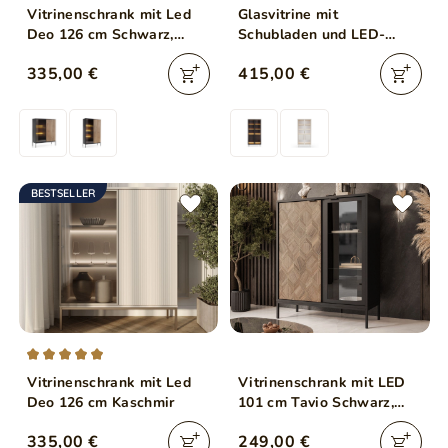
Vitrinenschrank mit Led
Glasvitrine mit
Deo 126 cm Schwarz,
Schubladen und LED-
EIche Wotan
Beleuchtung Lumina Eiche
335,00 €
415,00 €
Dunin
BESTSELLER
Vitrinenschrank mit Led
Vitrinenschrank mit LED
Deo 126 cm Kaschmir
101 cm Tavio Schwarz,
Liam Gold
335,00 €
249,00 €