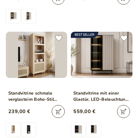
BESTSELLER
Standvitrine schmale
Standvitrine mit einer
verglasteim Boho-Stil
Glastür, LED-Beleuchtung
Bellance, Eiche Puccini
und Schublade für das
239,00 €
559,00 €
Wohnzimmer Auroé
Kaschmir