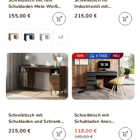
Schreibtisch mit fünf
Schreibtisch im
Schubladen Melo Weiß
Industriestil mit
Matt
Schubladen Lavore Wotan
155,00 €
215,00 €
Eiche, Schwarz matt
+2
-30%
6 TAGE
NEU
Schreibtisch mit
Schreibtisch mit
Schubladen und Schrank
Schubladen Anes
Nussbaum Warmia,
Anthrazit
215,00 €
118,00 €
Schwarz
169,00 €