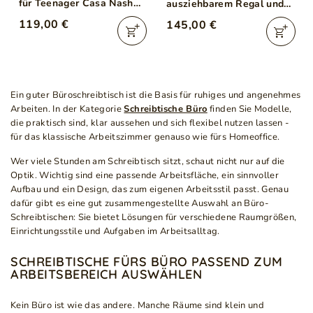
für Teenager Casa Nash
ausziehbarem Regal und
Eiche, Weiß, Grau
Schublade, für einen
119,00 €
145,00 €
Teenager Lindo Weiß,
Nash Eiche
Ein guter Büroschreibtisch ist die Basis für ruhiges und angenehmes
Arbeiten. In der Kategorie
Schreibtische Büro
finden Sie Modelle,
die praktisch sind, klar aussehen und sich flexibel nutzen lassen -
für das klassische Arbeitszimmer genauso wie fürs Homeoffice.
Wer viele Stunden am Schreibtisch sitzt, schaut nicht nur auf die
Optik. Wichtig sind eine passende Arbeitsfläche, ein sinnvoller
Aufbau und ein Design, das zum eigenen Arbeitsstil passt. Genau
dafür gibt es eine gut zusammengestellte Auswahl an Büro-
Schreibtischen: Sie bietet Lösungen für verschiedene Raumgrößen,
Einrichtungsstile und Aufgaben im Arbeitsalltag.
SCHREIBTISCHE FÜRS BÜRO PASSEND ZUM
ARBEITSBEREICH AUSWÄHLEN
Kein Büro ist wie das andere. Manche Räume sind klein und