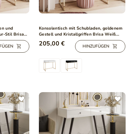
en und
Konsolentisch mit Schubladen, goldenem
r-Stil Brisa
Gestell und Kristallgriffen Brisa Weiß
Hochglanz
205,00 €
FÜGEN
HINZUFÜGEN