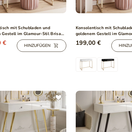
tisch mit Schubladen und
Konsolentisch mit Schublad
Gestell im Glamour-Stil Brisa
goldenem Gestell im Glamou
chglanz
Weiß Hochglanz
 €
199,00 €
HINZUFÜGEN
HINZU