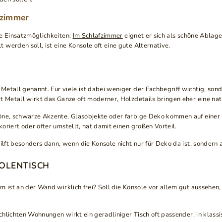
szimmer
le Einsatzmöglichkeiten.
Im Schlafzimmer
eignet er sich als schöne Ablag
werden soll, ist eine Konsole oft eine gute Alternative.
Metall genannt. Für viele ist dabei weniger der Fachbegriff wichtig, so
t Metall wirkt das Ganze oft moderner, Holzdetails bringen eher eine nat
töne, schwarze Akzente, Glasobjekte oder farbige Deko kommen auf einer
riert oder öfter umstellt, hat damit einen großen Vorteil.
ilft besonders dann, wenn die Konsole nicht nur für Deko da ist, sondern 
OLENTISCH
 ist an der Wand wirklich frei? Soll die Konsole vor allem gut aussehen,
 schlichten Wohnungen wirkt ein geradliniger Tisch oft passender, in kl