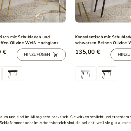
tisch mit Schubladen und
Konsolentisch mit Schublad
riffen Olivine Weiß Hochglanz
schwarzen Beinen Olivine 
Hochglanz
 €
135,00 €
HINZUFÜGEN
HINZU
aum und sind im Alltag sehr praktisch. Sie wirken schlicht und trotzdem 
chlafzimmer oder im Arbeitsbereich sind sie beliebt, weil sie gut ausseh