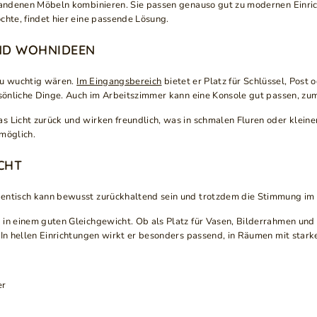
rhandenen Möbeln kombinieren. Sie passen genauso gut zu modernen Einri
chte, findet hier eine passende Lösung.
ND WOHNIDEEN
 zu wuchtig wären.
Im Eingangsbereich
bietet er Platz für Schlüssel, Pos
rsönliche Dinge. Auch im Arbeitszimmer kann eine Konsole gut passen, zum 
s Licht zurück und wirken freundlich, was in schmalen Fluren oder klein
 möglich.
HT
olentisch kann bewusst zurückhaltend sein und trotzdem die Stimmung i
in einem guten Gleichgewicht. Ob als Platz für Vasen, Bilderrahmen und K
 In hellen Einrichtungen wirkt er besonders passend, in Räumen mit stark
er