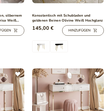
en, silbernem
Konsolentisch mit Schubladen und
Brisa Weiß
goldenen Beinen Olivine Weiß Hochglanz
145,00 €
FÜGEN
HINZUFÜGEN