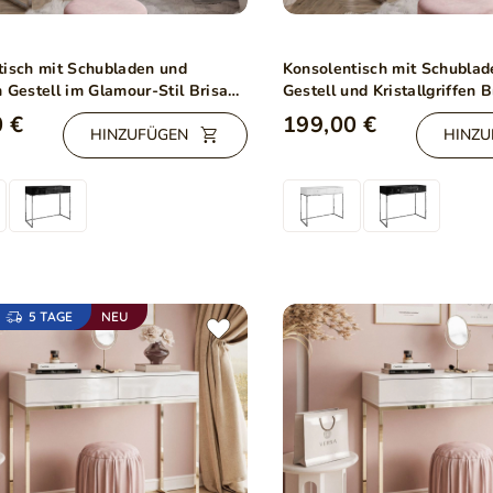
tisch mit Schubladen und
Konsolentisch mit Schublad
 Gestell im Glamour-Stil Brisa
Gestell und Kristallgriffen 
chglanz
Hochglanz
 €
199,00 €
HINZUFÜGEN
HINZU
5 TAGE
NEU