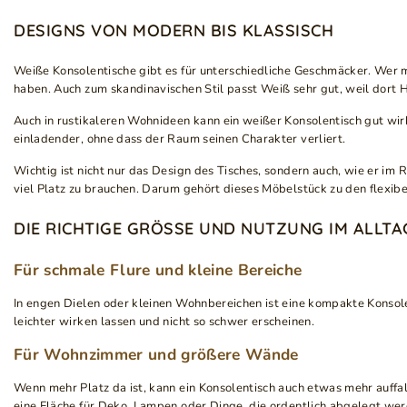
DESIGNS VON MODERN BIS KLASSISCH
Weiße Konsolentische gibt es für unterschiedliche Geschmäcker. Wer m
haben. Auch zum skandinavischen Stil passt Weiß sehr gut, weil dort He
Auch in rustikaleren Wohnideen kann ein weißer Konsolentisch gut wir
einladender, ohne dass der Raum seinen Charakter verliert.
Wichtig ist nicht nur das Design des Tisches, sondern auch, wie er im
viel Platz zu brauchen. Darum gehört dieses Möbelstück zu den flexib
DIE RICHTIGE GRÖSSE UND NUTZUNG IM ALLTAG
Für schmale Flure und kleine Bereiche
In engen Dielen oder kleinen Wohnbereichen ist eine kompakte Konsole
leichter wirken lassen und nicht so schwer erscheinen.
Für Wohnzimmer und größere Wände
Wenn mehr Platz da ist, kann ein Konsolentisch auch etwas mehr auff
eine Fläche für Deko, Lampen oder Dinge, die ordentlich abgelegt wer