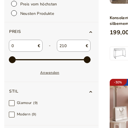
Preis vom höchsten
Neusten Produkte
Konsolen
silbernem
Weiß Ho
199,00
PREIS
-
€
€
Anwenden
-30%
STIL
Glamour
9
Modern
9