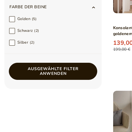
FARBE DER BEINE
Golden
5
Konsolen
Schwarz
2
goldenem 
Weiß Ho
139,00
Silber
2
199,00 €
AUSGEWÄHLTE FILTER
ANWENDEN