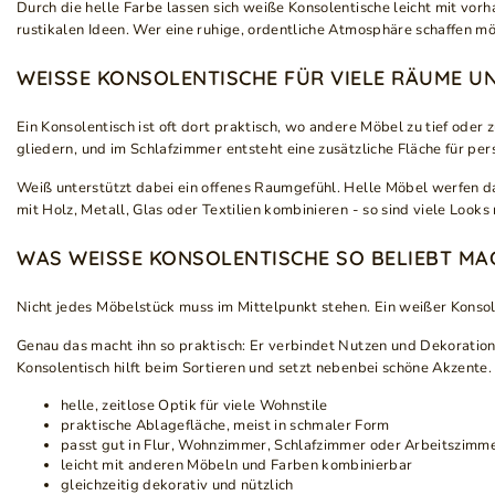
Durch die helle Farbe lassen sich weiße Konsolentische leicht mit vo
rustikalen Ideen. Wer eine ruhige, ordentliche Atmosphäre schaffen mö
WEISSE KONSOLENTISCHE FÜR VIELE RÄUME U
Ein Konsolentisch ist oft dort praktisch, wo andere Möbel zu tief oder
gliedern, und im Schlafzimmer entsteht eine zusätzliche Fläche für pe
Weiß unterstützt dabei ein offenes Raumgefühl. Helle Möbel werfen da
mit Holz, Metall, Glas oder Textilien kombinieren - so sind viele Looks
WAS WEISSE KONSOLENTISCHE SO BELIEBT MAC
Nicht jedes Möbelstück muss im Mittelpunkt stehen. Ein weißer Kons
Genau das macht ihn so praktisch: Er verbindet Nutzen und Dekoration 
Konsolentisch hilft beim Sortieren und setzt nebenbei schöne Akzente.
helle, zeitlose Optik für viele Wohnstile
praktische Ablagefläche, meist in schmaler Form
passt gut in Flur, Wohnzimmer, Schlafzimmer oder Arbeitszimm
leicht mit anderen Möbeln und Farben kombinierbar
gleichzeitig dekorativ und nützlich