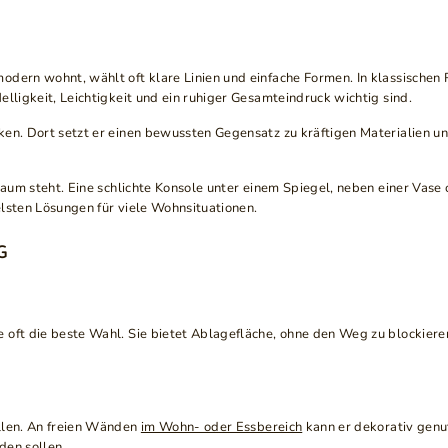
odern wohnt, wählt oft klare Linien und einfache Formen. In klassische
lligkeit, Leichtigkeit und ein ruhiger Gesamteindruck wichtig sind.
ken. Dort setzt er einen bewussten Gegensatz zu kräftigen Materialien u
 Raum steht. Eine schlichte Konsole unter einem Spiegel, neben einer Va
elsten Lösungen für viele Wohnsituationen.
 oft die beste Wahl. Sie bietet Ablagefläche, ohne den Weg zu blockier
allen. An freien Wänden
im Wohn- oder Essbereich
kann er dekorativ genut
den sollen.