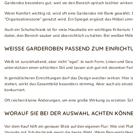
Garderobe besonders gut, weil sie den Bereich optisch leichter wirken
Wenn Komfort wichtig ist, wird oft eine Garderobe mit Bank gewählt. 
“Organisationszone” genutzt wird. Ein Spiegel ergänzt das Möbel sinnv
Auch ein Schuhschrank ist für viele Haushalte ein wichtiges Kriterium
dabei, den Bereich sauber und übersichtlich zu halten. Bei weißen Mö
WEISSE GARDEROBEN PASSEND ZUM EINRICHT
Weiß ist zurückhaltend, aber nicht “egal”. Je nach Form, Linien und 
unterstützen einen schlichten Stil und lassen sich gut mit dezenten F
In gemütlicheren Einrichtungen darf das Design weicher wirken. Hier
stehen, wirkt das Gesamtbild besonders stimmig. Aber auch als einzeln
konkurriert.
Oft reichen kleine Änderungen, um eine große Wirkung zu erzielen. Sc
WORAUF SIE BEI DER AUSWAHL ACHTEN KÖNN
Vor dem Kauf hilft ein genauer Blick auf den eigenen Flur: Wie viel P
Variante mit Schuhschrank meist die beste Wahl. Wenn Bequemlichkeit 