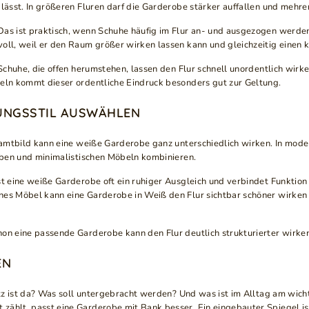
 lässt. In größeren Fluren darf die Garderobe stärker auffallen und mehr
Das ist praktisch, wenn Schuhe häufig im Flur an- und ausgezogen werde
oll, weil er den Raum größer wirken lassen kann und gleichzeitig einen 
. Schuhe, die offen herumstehen, lassen den Flur schnell unordentlich wi
beln kommt dieser ordentliche Eindruck besonders gut zur Geltung.
UNGSSTIL AUSWÄHLEN
Gesamtbild kann eine weiße Garderobe ganz unterschiedlich wirken. In mod
arben und minimalistischen Möbeln kombinieren.
 ist eine weiße Garderobe oft ein ruhiger Ausgleich und verbindet Funkt
es Möbel kann eine Garderobe in Weiß den Flur sichtbar schöner wirken l
hon eine passende Garderobe kann den Flur deutlich strukturierter wirken
EN
latz ist da? Was soll untergebracht werden? Und was ist im Alltag am wich
zählt, passt eine Garderobe mit Bank besser. Ein eingebauter Spiegel i