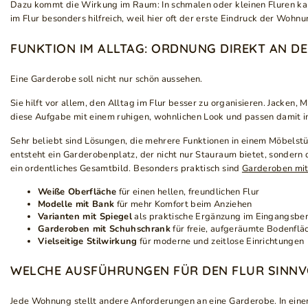
Dazu kommt die Wirkung im Raum: In schmalen oder kleinen Fluren kann
im Flur besonders hilfreich, weil hier oft der erste Eindruck der Wohn
FUNKTION IM ALLTAG: ORDNUNG DIREKT AN D
Eine Garderobe soll nicht nur schön aussehen.
Sie hilft vor allem, den Alltag im Flur besser zu organisieren. Jacke
diese Aufgabe mit einem ruhigen, wohnlichen Look und passen damit in
Sehr beliebt sind Lösungen, die mehrere Funktionen in einem Möbelstü
entsteht ein Garderobenplatz, der nicht nur Stauraum bietet, sondern 
ein ordentliches Gesamtbild. Besonders praktisch sind
Garderoben mit
Weiße Oberfläche
für einen hellen, freundlichen Flur
Modelle mit Bank
für mehr Komfort beim Anziehen
Varianten mit Spiegel
als praktische Ergänzung im Eingangsber
Garderoben mit Schuhschrank
für freie, aufgeräumte Bodenflä
Vielseitige Stilwirkung
für moderne und zeitlose Einrichtungen
WELCHE AUSFÜHRUNGEN FÜR DEN FLUR SINNV
Jede Wohnung stellt andere Anforderungen an eine Garderobe. In eine