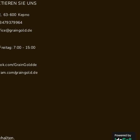
TIEREN SIE UNS
2
,
63-600
Kepno
33479379964
fice@graingold.de
reitag: 7:00 - 15:00
ook.com/GrainGoldde
ram.com/graingold.de
halten.