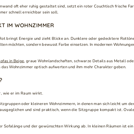
wand oft eher ruhig gestaltet sind, setzt ein roter Couchtisch frische Far
r schnell erreichbar sein soll.
KT IM WOHNZIMMER
s Rot bringt Energie und zieht Blicke an. Dunklere oder gedecktere Rott
halten möchten, sondern bewusst Farbe einsetzen. In modernen Wohnungen 
ofas in Beige
, graue Wohnlandschaften, schwarze Details aus Metall oder
ann das Wohnzimmer optisch aufwerten und ihm mehr Charakter geben.
?
, wie er im Raum wirkt.
Sitzgruppen oder kleineren Wohnzimmern, in denen man sich leicht um de
 ausgeglichen und sind praktisch, wenn die Sitzgruppe kompakt ist. Oval
 Sofalänge und der gewünschten Wirkung ab. In kleinen Räumen ist ein k