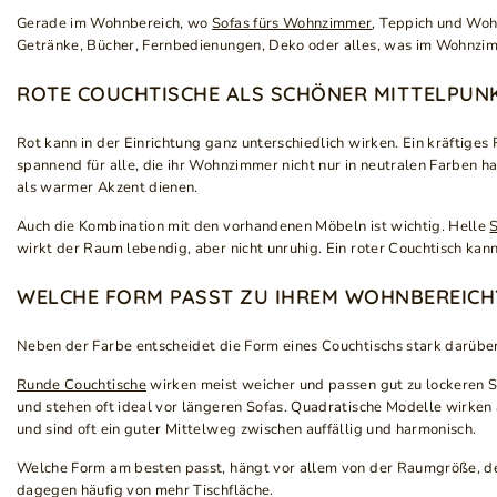
Gerade im Wohnbereich, wo
Sofas fürs Wohnzimmer
, Teppich und Wohn
Getränke, Bücher, Fernbedienungen, Deko oder alles, was im Wohnzimme
ROTE COUCHTISCHE ALS SCHÖNER MITTELPUN
Rot kann in der Einrichtung ganz unterschiedlich wirken. Ein kräftige
spannend für alle, die ihr Wohnzimmer nicht nur in neutralen Farben 
als warmer Akzent dienen.
Auch die Kombination mit den vorhandenen Möbeln ist wichtig. Helle
S
wirkt der Raum lebendig, aber nicht unruhig. Ein roter Couchtisch k
WELCHE FORM PASST ZU IHREM WOHNBEREICH
Neben der Farbe entscheidet die Form eines Couchtischs stark darüber
Runde Couchtische
wirken meist weicher und passen gut zu lockeren 
und stehen oft ideal vor längeren Sofas. Quadratische Modelle wirken
und sind oft ein guter Mittelweg zwischen auffällig und harmonisch.
Welche Form am besten passt, hängt vor allem von der Raumgröße, der
dagegen häufig von mehr Tischfläche.