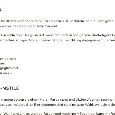
N
 Oberfläche verändern den Eindruck stark. Je nachdem, ob ein Tisch glatt,
h warm, dekorativ oder sehr markant.
Ein schlichtes Design in Rot wirkt oft modern und gerade. Auffälligere
nfaches, ruhiges Modell besser. Ist die Einrichtung dagegen sehr minima
aum passen.
um.
sgeglichener.
 passen.
.
HNSTILE
hnungen setzen sie einen klaren Farbakzent und bilden oft einen spannend
iven, individuellen Einrichtungen sind sie eine gute Wahl, weil sie nich
rd. Wer klare Linien, wenige Farben und moderne Möbel mag, kann mit Ro