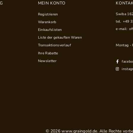
NG
MEIN KONTO
KONTAK
Swiba 16
Registrieren
tel.
+49 
Warenkorb
e-mail:
of
Einkaufslisten
Liste der gekauften Waren
Montag - F
Transaktionsverlauf
Ihre Rabatte
Newsletter
faceb
instag
©
2026
www.graingold.de. Alle Rechte vorbe