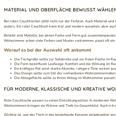
MATERIAL UND OBERFLÄCHE BEWUSST WÄHLE
Bei roten Couchtischen zählt nicht nur der Farbton. Auch Material und
anders. Ein roter Couchtisch kann klar und modern aussehen, aber auc
Beliebt sind Modelle, bei denen Farbe und Form gut zusammenpassen. 
Wohnzimmer schon viele Farben und Muster vorkommen, passt oft ein ei
Worauf es bei der Auswahl oft ankommt
Die Tischgröße sollte zur Sofabreite und zur freien Fläche im R
Die Form beeinflusst Laufwege, Komfort und die Wirkung im Ra
Ein kräftiges Rot setzt starke Akzente, ruhigere Töne wirken au
Das Design sollte zum Stil der vorhandenen Wohnzimmermöbel
Die Ablagefläche sollte zu Ihrem Alltag im Wohnzimmer passen
FÜR MODERNE, KLASSISCHE UND KREATIVE WO
Rote Couchtische passen zu vielen Einrichtungsstilen. In modernen Wo
Wohnzimmern bringen sie Wärme und Tiefe ins Gesamtbild. Auch in kreat
Wichtig ist, wie der Tisch in das bestehende Konzept eingebunden wi