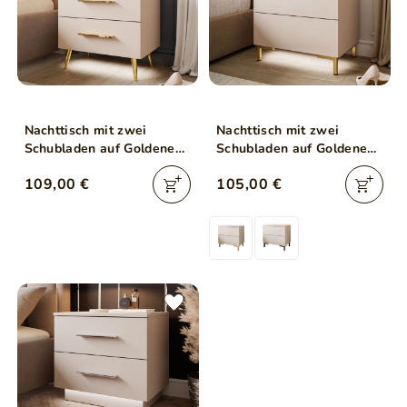
Nachttisch mit zwei
Nachttisch mit zwei
Schubladen auf Goldenen
Schubladen auf Goldenen
Metallbeinen Nuveo
Beinen Nuveo Kaschmir
109,00 €
105,00 €
Kaschmir