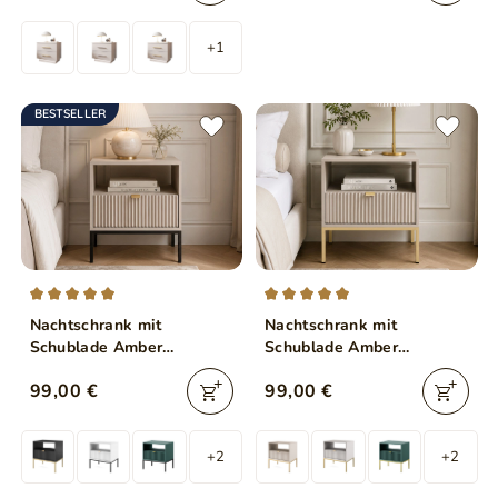
+1
BESTSELLER
Nachtschrank mit
Nachtschrank mit
Schublade Amber
Schublade Amber
Kaschmir auf schwarzen
Kaschmir auf goldenen
99,00 €
99,00 €
Beinen
Beinen
+2
+2