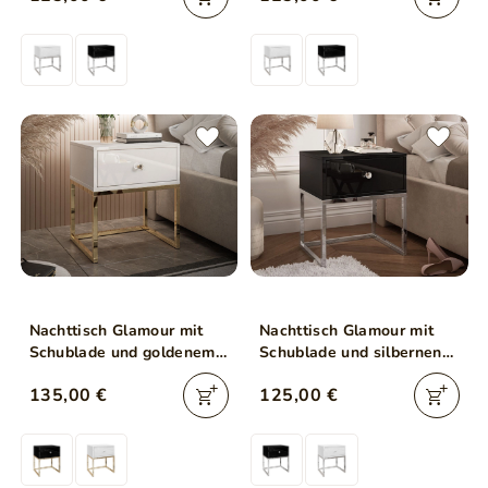
Nachttisch Glamour mit
Nachttisch Glamour mit
Schublade und goldenem
Schublade und silbernen
Gestell Brisa Weiß
Gestell Brisa Schwarz
135,00 €
125,00 €
Hochglanz
Hochglanz