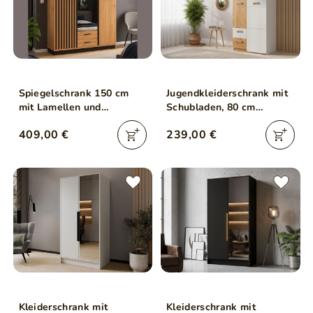
Spiegelschrank 150 cm
Jugendkleiderschrank mit
mit Lamellen und
Schubladen, 80 cm
Schubladen für das
Öffnung Lindo Weiß, Nash
409,00 €
239,00 €
Schlafzimmer Lavore
Eiche
Wotan Eiche, Schwarz
matt
Kleiderschrank mit
Kleiderschrank mit