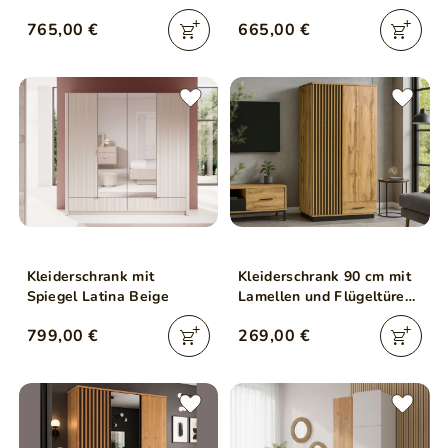
Montreal Kastanie,
Artisan Eiche, Anthrazit
765,00 €
665,00 €
Schwarz
Kleiderschrank mit
Kleiderschrank 90 cm mit
Spiegel Latina Beige
Lamellen und Flügeltüren
für das Wohnzimmer
799,00 €
269,00 €
Lavore Wotan Eiche,
Schwarz matt