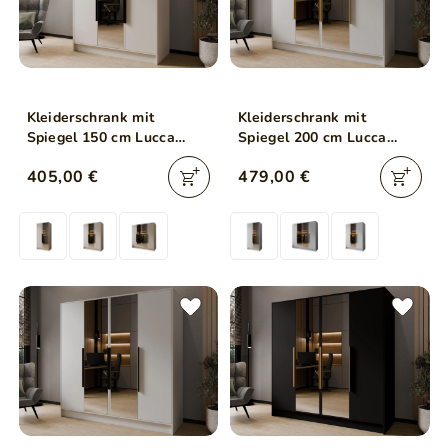
Kleiderschrank mit
Kleiderschrank mit
Spiegel 150 cm Lucca
Spiegel 200 cm Lucca
Kaschmir mit schwarzen
Weiß mit goldenen Griffen
405,00 €
479,00 €
Griffen