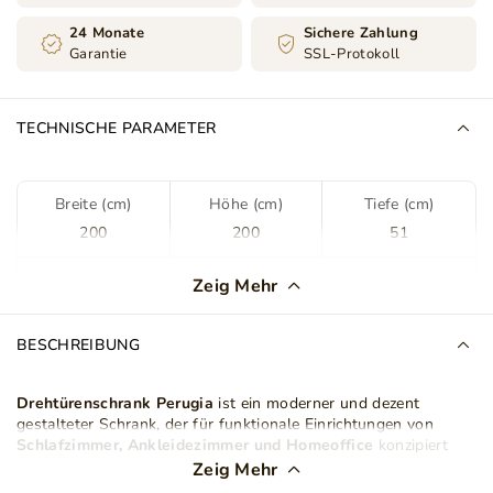
24 Monate
Sichere Zahlung
Garantie
SSL-Protokoll
TECHNISCHE PARAMETER
Breite (cm)
Höhe (cm)
Tiefe (cm)
200
200
51
Kleiderschranktyp
Drehschrank
Zeig Mehr
Farbe
Kaschmir
BESCHREIBUNG
Schubladen
Nein
Drehtürenschrank Perugia
ist ein moderner und dezent
gestalteter Schrank, der für funktionale Einrichtungen von
Anzahl der Regalböden
9
Schlafzimmer, Ankleidezimmer und Homeoffice
konzipiert
wurde. Die schlichte, geometrische Form mit
glatten Fronten
Zeig Mehr
ohne Spiegel
unterstreicht den minimalistischen Charakter des
Herstellung von Regalen
Laminatplatte