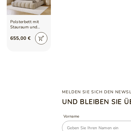
Polsterbett mit
Stauraum und
Lattenrost
180x200 Cloud
655,00 €
Soft Beige
MELDEN SIE SICH DEN NEWS
UND BLEIBEN SIE 
Vorname