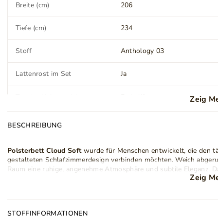
Breite (cm)
206
Tiefe (cm)
234
Stoff
Anthology 03
Lattenrost im Set
Ja
Typ der Hebevorrichtung
Federlift
Zeig M
Rahmenkonstruktion
Holz
Laminatplatte
BESCHREIBUNG
Höhe der Liegefläche (cm)
37
Polsterbett Cloud Soft
wurde für Menschen entwickelt, die den tä
gestalteten Schlafzimmerdesign verbinden möchten. Weich abgerun
LED Beleuchtung
Nein
Raum eine ruhige, angenehme Atmosphäre und subtile Eleganz. Da
Zeig M
für schlichte, minimalistische Einrichtungen als auch für dekorat
Beinverarbeitung
Kunstoff
Design konzentriert sich klar auf hohen Nutzungskomfort. Weich 
hohe Kopfteil
mit vertikalen Ziernähten über und bilden eine einhe
Montage
Zur Selbstmontage
dafür, dass die Konstruktion besonders weich wirkt und gleichz
STOFFINFORMATIONEN