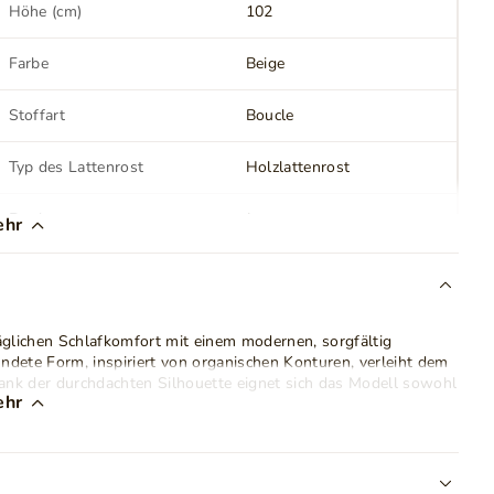
Höhe (cm)
102
Farbe
Beige
Stoffart
Boucle
Typ des Lattenrost
Holzlattenrost
Bettkasten
Ja
ehr
Schlafbereich
180x200 cm
Matratze
Nein
glichen Schlafkomfort mit einem modernen, sorgfältig
dete Form, inspiriert von organischen Konturen, verleiht dem
Farbe der Beine
Schwarz
nk der durchdachten Silhouette eignet sich das Modell sowohl
ehr
ivere Wohnkonzepte.
Stil
Modern
gepolsterte Seitenelemente gehen harmonisch in das markante
itliche, ästhetische Form. Elastische Schaumstofffüllung sorgt
Anzahl der Pakete
4
eitig bequeme Unterstützung beim Entspannen, Fernsehen oder