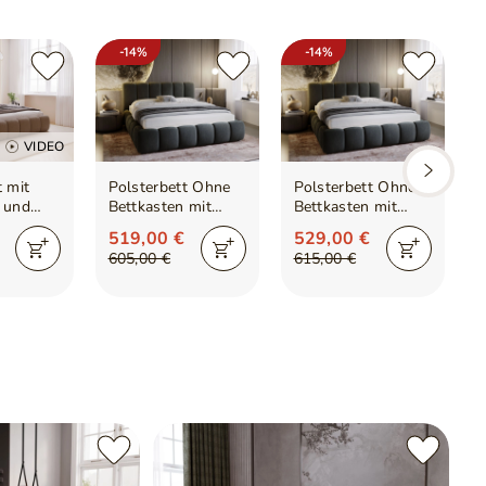
-14%
-14%
VIDEO
t mit
Polsterbett Ohne
Polsterbett Ohne
 und
Bettkasten mit
Bettkasten mit
Lattenrost
Lattenrost
519,00 €
529,00 €
loud
120x200 Cloud
140x200 Cloud
605,00 €
615,00 €
é-Stoff
Dunkelgrau
Dunkelgrau