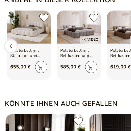
VIDEO
Polsterbett mit
Polsterbett mit
Polsterbet
Stauraum und
Bettkasten und
Bettkasten
Lattenrost
Lattenrost
Lattenrost
180x200 Cloud
120x200 Cloud
140x200 C
655,00 €
585,00 €
619,00 €
Soft Beige
Low Grau
Low Boucl
Braun
KÖNNTE IHNEN AUCH GEFALLEN