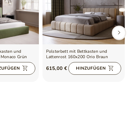
tkasten und
Polsterbett mit Bettkasten und
P
0 Monaco Grün
Lattenrost 160x200 Orio Braun
L
615,00 €
5
ZUFÜGEN
HINZUFÜGEN